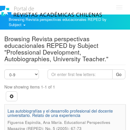
Toggl
navig
Browsing Revista perspectivas educacionales REPED by
Subject
Browsing Revista perspectivas
educacionales REPED by Subject
"Professional Development,
Autobiographies, University Teacher."
Go
Now showing items 1-1 of 1
Las autobiografías y el desarrollo profesional del docente
universitario. Relato de una experiencia
.
Figueroa Espinóla, Ana María
Educational Perspectives
Magazine (REPED); No. 5 (2005); 67-73