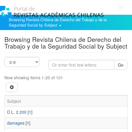
Toggl
navig
Browsing Revista Chilena de Derecho del Trabajo y de la
Seguridad Social by Subject
Browsing Revista Chilena de Derecho del
Trabajo y de la Seguridad Social by Subject
Go
Now showing items 1-20 of 101
Subject
D.L. 2.200
[1]
damages
[1]