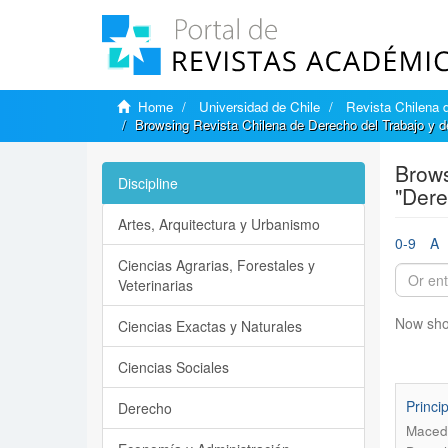
Home
Universidad de Chile
Revista Chilena d
Browsing Revista Chilena de Derecho del Trabajo y d
Brows
Discipline
"Dere
Artes, Arquitectura y Urbanismo
0-9
A
Ciencias Agrarias, Forestales y
Veterinarias
Now sho
Ciencias Exactas y Naturales
Ciencias Sociales
Princi
Derecho
Macedo