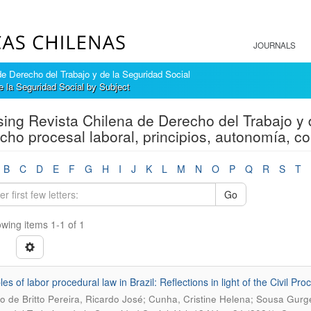
JOURNALS
e Derecho del Trabajo y de la Seguridad Social
e la Seguridad Social by Subject
ing Revista Chilena de Derecho del Trabajo y 
cho procesal laboral, principios, autonomía, con
B
C
D
E
F
G
H
I
J
K
L
M
N
O
P
Q
R
S
T
Go
wing items 1-1 of 1
ples of labor procedural law in Brazil: Reflections in light of the Civi
 de Britto Pereira, Ricardo José; Cunha, Cristine Helena; Sousa Gurge