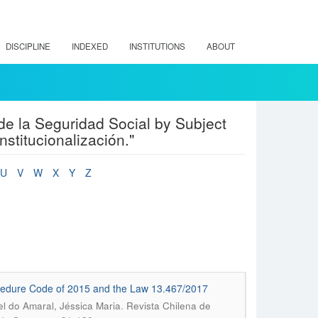
DISCIPLINE
INDEXED
INSTITUTIONS
ABOUT
de la Seguridad Social by Subject
stitucionalización."
U
V
W
X
Y
Z
l Procedure Code of 2015 and the Law 13.467/2017
.
l do Amaral, Jéssica Maria
Revista Chilena de