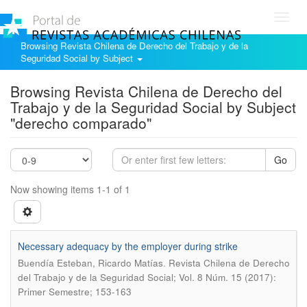
Toggl
navig
Browsing Revista Chilena de Derecho del Trabajo y de la
Seguridad Social by Subject
Browsing Revista Chilena de Derecho del
Trabajo y de la Seguridad Social by Subject
"derecho comparado"
Go
Now showing items 1-1 of 1
Necessary adequacy by the employer during strike
.
Buendía Esteban, Ricardo Matías
Revista Chilena de Derecho
del Trabajo y de la Seguridad Social; Vol. 8 Núm. 15 (2017):
Primer Semestre; 153-163