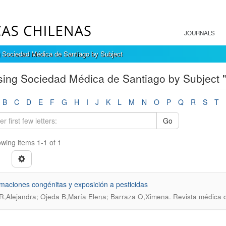
JOURNALS
 Sociedad Médica de Santiago by Subject
ing Sociedad Médica de Santiago by Subject "
B
C
D
E
F
G
H
I
J
K
L
M
N
O
P
Q
R
S
T
Go
wing items 1-1 of 1
maciones congénitas y exposición a pesticidas
.
R,Alejandra; Ojeda B,María Elena; Barraza O,Ximena
Revista médica d