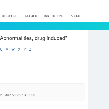
DISCIPLINE
INDEXED
INSTITUTIONS
ABOUT
Abnormalities, drug induced"
U
V
W
X
Y
Z
e Chile v.128 n.4 2000