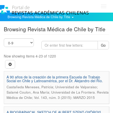
Toggl
navig
Browsing Revista Médica de Chile by Title
Browsing Revista Médica de Chile by Title
Go
Now showing items 4-23 of 1220
A 90 años de la creación de la primera Escuela de Trabajo
Social en Chile y Latinoamérica, por el Dr. Alejandro del Río.
Castañeda Meneses, Patricia; Universidad de Valparaiso;
.
Salamé Coulon, Ana María; Universidad de La Frontera
Revista
Médica de Chile; Vol. 143, núm. 3 (2015): MARZO 2015
A BIOGRAPHICAL SKETCH OF ALBERT SZENT-GYÖRGYI