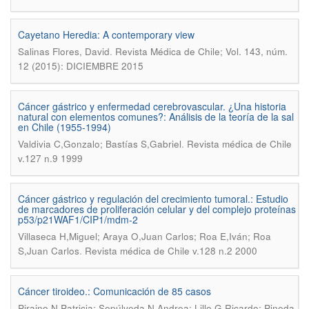
Cayetano Heredia: A contemporary view
.
Salinas Flores, David
Revista Médica de Chile; Vol. 143, núm.
12 (2015): DICIEMBRE 2015
Cáncer gástrico y enfermedad cerebrovascular. ¿Una historia
natural con elementos comunes?: Análisis de la teoría de la sal
en Chile (1955-1994)
.
Valdivia C,Gonzalo; Bastías S,Gabriel
Revista médica de Chile
v.127 n.9 1999
Cáncer gástrico y regulación del crecimiento tumoral.: Estudio
de marcadores de proliferación celular y del complejo proteínas
p53/p21WAF1/CIP1/mdm-2
Villaseca H,Miguel; Araya O,Juan Carlos; Roa E,Iván; Roa
.
S,Juan Carlos
Revista médica de Chile v.128 n.2 2000
Cáncer tiroideo.: Comunicación de 85 casos
Piraino N,Patricia; Sepúlveda N,Andrea; Lillo G,Ricardo; Pineda