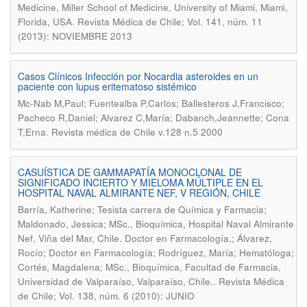
Medicine, Miller School of Medicine, University of Miami, Miami,
.
Florida, USA
Revista Médica de Chile; Vol. 141, núm. 11
(2013): NOVIEMBRE 2013
Casos Clínicos Infección por Nocardia asteroides en un
paciente con lupus eritematoso sistémico
Mc-Nab M,Paul; Fuentealba P,Carlos; Ballesteros J,Francisco;
Pacheco R,Daniel; Alvarez C,María; Dabanch,Jeannette; Cona
.
T,Erna
Revista médica de Chile v.128 n.5 2000
CASUÍSTICA DE GAMMAPATÍA MONOCLONAL DE
SIGNIFICADO INCIERTO Y MIELOMA MÚLTIPLE EN EL
HOSPITAL NAVAL ALMIRANTE NEF, V REGIÓN, CHILE
Barría, Katherine; Tesista carrera de Química y Farmacia;
Maldonado, Jessica; MSc., Bioquímica, Hospital Naval Almirante
Nef, Viña del Mar, Chile. Doctor en Farmacología,; Álvarez,
Rocío; Doctor en Farmacología; Rodríguez, María; Hematóloga;
Cortés, Magdalena; MSc., Bioquímica, Facultad de Farmacia,
.
Universidad de Valparaíso, Valparaíso, Chile.
Revista Médica
de Chile; Vol. 138, núm. 6 (2010): JUNIO