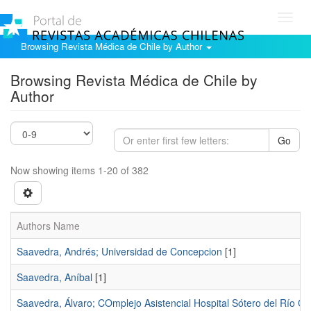
Toggl
navig
Browsing Revista Médica de Chile by Author
Browsing Revista Médica de Chile by
Author
Go
Now showing items 1-20 of 382
Authors Name
Saavedra, Andrés; Universidad de Concepcion
[1]
Saavedra, Aníbal
[1]
Saavedra, Álvaro; COmplejo Asistencial Hospital Sótero del Río C