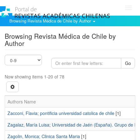
Toggl
navig
Browsing Revista Médica de Chile by Author
Browsing Revista Médica de Chile by
Author
Go
Now showing items 1-20 of 78
Authors Name
Zacconi, Flavia; pontificia universidad catolica de chile
[1]
Zagalaz, María Luisa; Universidad de Jaén (España). Grupo de Inv
Zagolin, Monica; Clinica Santa Maria
[1]