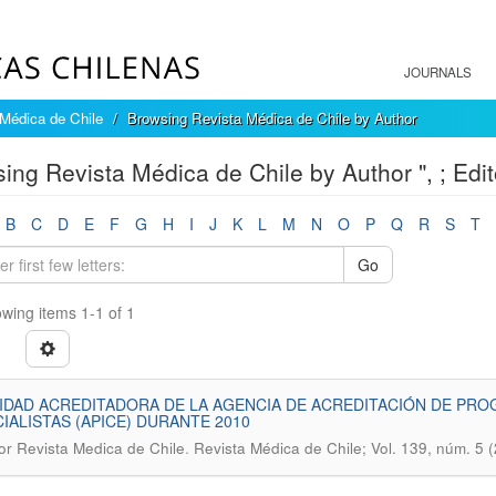
JOURNALS
Médica de Chile
Browsing Revista Médica de Chile by Author
ing Revista Médica de Chile by Author ", ; Edi
B
C
D
E
F
G
H
I
J
K
L
M
N
O
P
Q
R
S
T
Go
wing items 1-1 of 1
IDAD ACREDITADORA DE LA AGENCIA DE ACREDITACIÓN DE P
IALISTAS (APICE) DURANTE 2010
.
itor Revista Medica de Chile
Revista Médica de Chile; Vol. 139, núm. 5