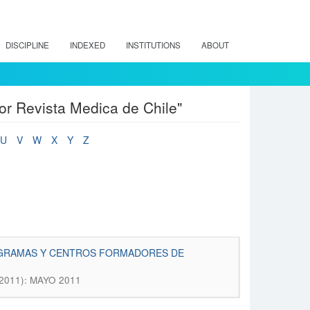
DISCIPLINE
INDEXED
INSTITUTIONS
ABOUT
tor Revista Medica de Chile"
U
V
W
X
Y
Z
ROGRAMAS Y CENTROS FORMADORES DE
 (2011): MAYO 2011