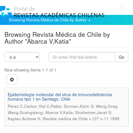
Toggl
navig
Browsing Revista Médica de Chile by Author
Browsing Revista Médica de Chile by
Author "Abarca V,Katia"
Go
Now showing items 1-1 of 1
Epidemiología molecular del virus de inmunodeficiencia
humana tipo 1 en Santiago, Chile
Pérez C,Carlos; Vial C,Pablo; Dorman,Karin S; Wang,Greg;
Wang,Guangqiang; Abarca V,Katia; Sinsheimer,Janet S;
.
Kaplan,Andrew H
Revista médica de Chile v.127 n.11 1999