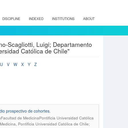
DISCIPLINE
INDEXED
INSTITUTIONS
ABOUT
o-Scagliotti, Luigi; Departamento
ersidad Católica de Chile"
U
V
W
X
Y
Z
io prospectivo de cohortes.
Facultad de MedicinaPontificia Universidad Católica
Medicina, Pontificia Universidad Católica de Chile;