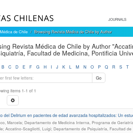
JOURNALS
Médica de Chile
Browsing Revista Médica de Chile by Author
ing Revista Médica de Chile by Author "Accatin
iquiatría, Facultad de Medicina, Pontificia Univ
B
C
D
E
F
G
H
I
J
K
L
M
N
O
P
Q
R
S
T
Go
wing items 1-1 of 1
o del Delirium en pacientes de edad avanzada hospitalizados: Un estud
co, Marcela; Departamento de Medicina Interna, Programa de Geriatría
le; Accatino-Scagliotti, Luigi; Departamento de Psiquiatría, Facultad de 