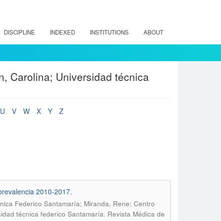
DISCIPLINE
INDEXED
INSTITUTIONS
ABOUT
, Carolina; Universidad técnica
U
V
W
X
Y
Z
prevalencia 2010-2017.
cnica Federico Santamaría; Miranda, Rene; Centro
.
sidad técnica federico Santamaría
Revista Médica de