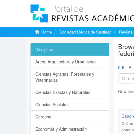
Home
Sociedad Médica de Santiago
Revista 
Brows
Discipline
feder
Artes, Arquitectura y Urbanismo
0-9
A
Ciencias Agrarias, Forestales y
Veterinarias
Now sho
Ciencias Exactas y Naturales
Ciencias Sociales
Daño A
Derecho
Collao
Economía y Administración
comuni