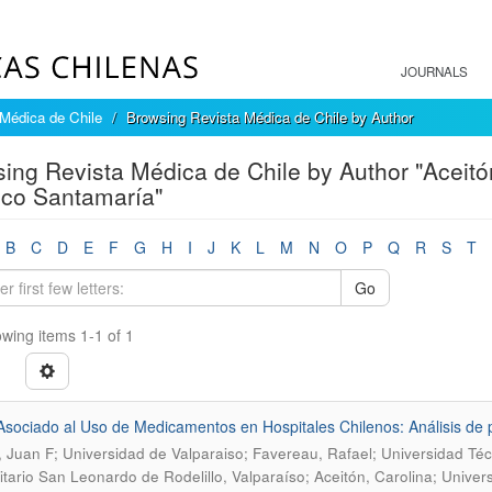
JOURNALS
Médica de Chile
Browsing Revista Médica de Chile by Author
ing Revista Médica de Chile by Author "Aceitón
ico Santamaría"
B
C
D
E
F
G
H
I
J
K
L
M
N
O
P
Q
R
S
T
Go
wing items 1-1 of 1
sociado al Uso de Medicamentos en Hospitales Chilenos: Análisis de 
, Juan F; Universidad de Valparaiso; Favereau, Rafael; Universidad Té
tario San Leonardo de Rodelillo, Valparaíso; Aceitón, Carolina; Univer