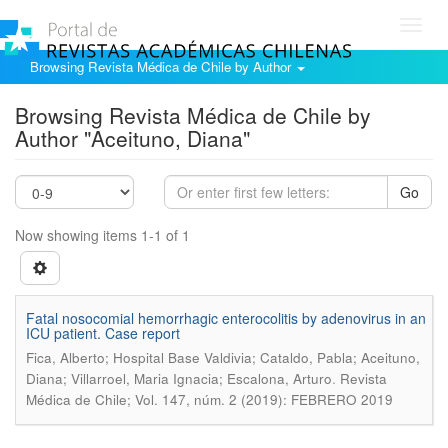
Toggl
navig
Browsing Revista Médica de Chile by Author
Browsing Revista Médica de Chile by
Author "Aceituno, Diana"
Go
Now showing items 1-1 of 1
Fatal nosocomial hemorrhagic enterocolitis by adenovirus in an
ICU patient. Case report
Fica, Alberto; Hospital Base Valdivia; Cataldo, Pabla; Aceituno,
.
Diana; Villarroel, Maria Ignacia; Escalona, Arturo
Revista
Médica de Chile; Vol. 147, núm. 2 (2019): FEBRERO 2019