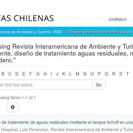
JOURNALS
ricana de Ambiente y Turismo: RIAT
Browsing Revista Interamericana de
ing Revista Interamericana de Ambiente y Tur
nte, diseño de tratamiento aguas residuales, 
dero."
B
C
D
E
F
G
H
I
J
K
L
M
N
O
P
Q
R
S
T
Go
wing items 1-1 of 1
 de tratamiento de aguas residuales mediante el tanque Imhoff en una 
.
Hospinal, Luis Florencion
Revista Interamericana de Ambiente y Turism