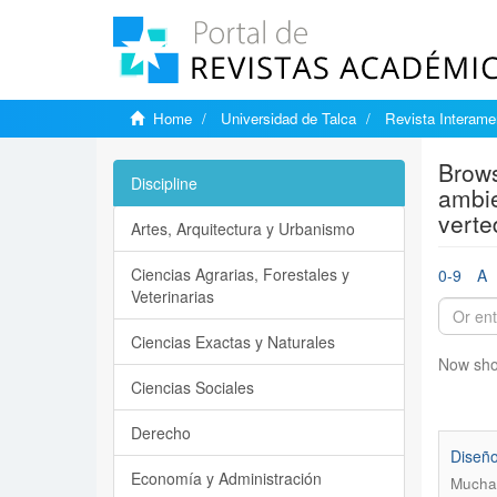
Home
Universidad de Talca
Revista Interame
Brows
Discipline
ambie
verte
Artes, Arquitectura y Urbanismo
Ciencias Agrarias, Forestales y
0-9
A
Veterinarias
Ciencias Exactas y Naturales
Now sho
Ciencias Sociales
Derecho
Diseño
Economía y Administración
Mucha 