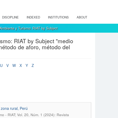
DISCIPLINE
INDEXED
INSTITUTIONS
ABOUT
 Ambiente y Turismo: RIAT by Subject
ismo: RIAT by Subject "medio
método de aforo, método del
U
V
W
X
Y
Z
zona rural, Perú
o - RIAT; Vol. 20, Núm. 1 (2024): Revista