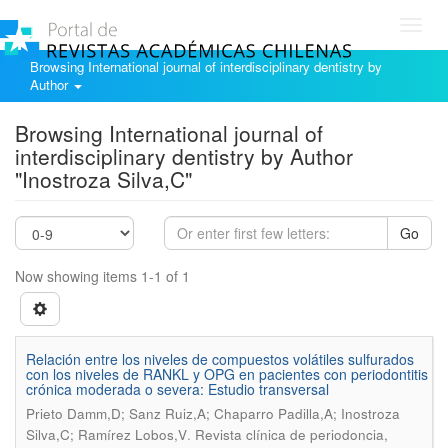
Toggl
navig
Browsing International journal of interdisciplinary dentistry by
Author
Browsing International journal of
interdisciplinary dentistry by Author
"Inostroza Silva,C"
Go
Now showing items 1-1 of 1
Relación entre los niveles de compuestos volátiles sulfurados
con los niveles de RANKL y OPG en pacientes con periodontitis
crónica moderada o severa: Estudio transversal
Prieto Damm,D; Sanz Ruiz,A; Chaparro Padilla,A; Inostroza
.
Silva,C; Ramírez Lobos,V
Revista clínica de periodoncia,