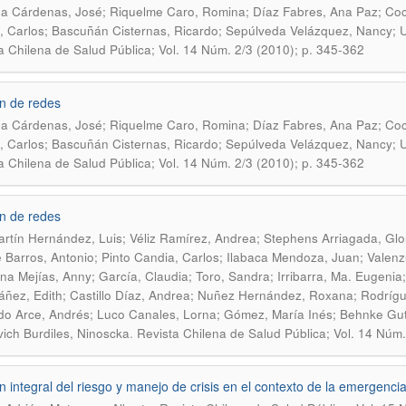
a Cárdenas, José; Riquelme Caro, Romina; Díaz Fabres, Ana Paz; Coc
, Carlos; Bascuñán Cisternas, Ricardo; Sepúlveda Velázquez, Nancy; U
a Chilena de Salud Pública; Vol. 14 Núm. 2/3 (2010); p. 345-362
n de redes
a Cárdenas, José; Riquelme Caro, Romina; Díaz Fabres, Ana Paz; Coc
, Carlos; Bascuñán Cisternas, Ricardo; Sepúlveda Velázquez, Nancy; U
a Chilena de Salud Pública; Vol. 14 Núm. 2/3 (2010); p. 345-362
n de redes
rtín Hernández, Luis; Véliz Ramírez, Andrea; Stephens Arriagada, Glor
e Barros, Antonio; Pinto Candia, Carlos; Ilabaca Mendoza, Juan; Valenz
na Mejías, Anny; García, Claudia; Toro, Sandra; Irribarra, Ma. Eugenia;
áñez, Edith; Castillo Díaz, Andrea; Nuñez Hernández, Roxana; Rodrígu
o Arce, Andrés; Luco Canales, Lorna; Gómez, María Inés; Behnke Gut
.
ich Burdiles, Ninoscka
Revista Chilena de Salud Pública; Vol. 14 Núm.
n integral del riesgo y manejo de crisis en el contexto de la emergencia