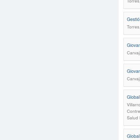
Torres
Gestió
Torres
Giovan
Carvaja
Giovan
Carvaja
Global
Villar
Contre
Salud 
Global