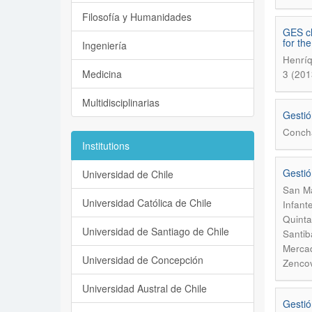
Filosofía y Humanidades
GES ch
for th
Ingeniería
Henríq
Medicina
3 (201
Multidisciplinarias
Gestió
Conch
Institutions
Gestió
Universidad de Chile
San Ma
Universidad Católica de Chile
Infant
Quinta
Universidad de Santiago de Chile
Santib
Mercad
Universidad de Concepción
Zencov
Universidad Austral de Chile
Gestió