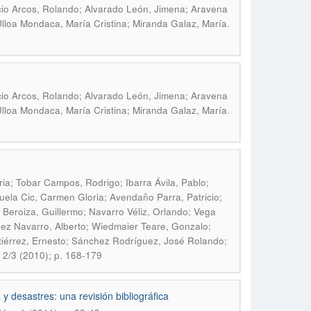
io Arcos, Rolando; Alvarado León, Jimena; Aravena
.
lloa Mondaca, María Cristina; Miranda Galaz, María
io Arcos, Rolando; Alvarado León, Jimena; Aravena
.
lloa Mondaca, María Cristina; Miranda Galaz, María
ia; Tobar Campos, Rodrigo; Ibarra Ávila, Pablo;
uela Cic, Carmen Gloria; Avendaño Parra, Patricio;
 Beroiza, Guillermo; Navarro Véliz, Orlando; Vega
ez Navarro, Alberto; Wiedmaier Teare, Gonzalo;
iérrez, Ernesto; Sánchez Rodríguez, José Rolando;
 2/3 (2010); p. 168-179
 y desastres: una revisión bibliográfica