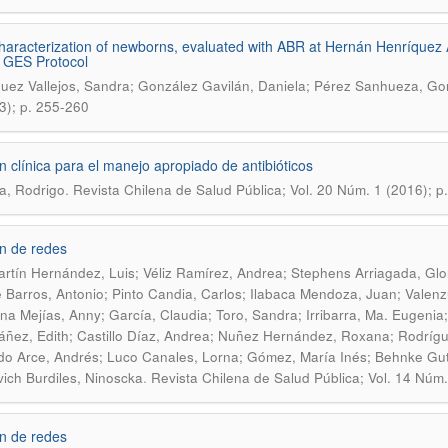
aracterization of newborns, evaluated with ABR at Hernán Henríquez 
e GES Protocol
uez Vallejos, Sandra; González Gavilán, Daniela; Pérez Sanhueza, Go
3); p. 255-260
n clínica para el manejo apropiado de antibióticos
.
a, Rodrigo
Revista Chilena de Salud Pública; Vol. 20 Núm. 1 (2016); p
n de redes
rtín Hernández, Luis; Véliz Ramírez, Andrea; Stephens Arriagada, Glor
e Barros, Antonio; Pinto Candia, Carlos; Ilabaca Mendoza, Juan; Valenz
na Mejías, Anny; García, Claudia; Toro, Sandra; Irribarra, Ma. Eugenia;
áñez, Edith; Castillo Díaz, Andrea; Nuñez Hernández, Roxana; Rodrígu
o Arce, Andrés; Luco Canales, Lorna; Gómez, María Inés; Behnke Gut
.
ich Burdiles, Ninoscka
Revista Chilena de Salud Pública; Vol. 14 Núm.
n de redes