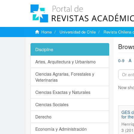
Home
Universidad de Chile
Revista Chilena 
Brows
Discipline
0-9
A
Artes, Arquitectura y Urbanismo
Ciencias Agrarias, Forestales y
Veterinarias
Now sho
Ciencias Exactas y Naturales
Ciencias Sociales
GES ch
Derecho
for th
Henríq
Economía y Administración
3 (201