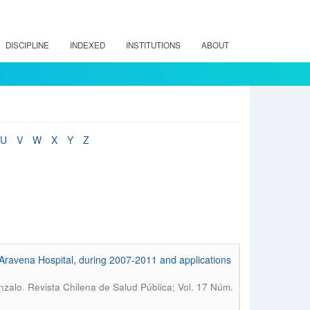
DISCIPLINE
INDEXED
INSTITUTIONS
ABOUT
U
V
W
X
Y
Z
Aravena Hospital, during 2007-2011 and applications
.
nzalo
Revista Chilena de Salud Pública; Vol. 17 Núm.