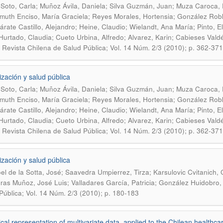
Soto, Carla; Muñoz Ávila, Daniela; Silva Guzmán, Juan; Muza Caroca,
muth Enciso, María Graciela; Reyes Morales, Hortensia; González Robl
árate Castillo, Alejandro; Heine, Claudio; Wielandt, Ana María; Pinto,
Hurtado, Claudia; Cueto Urbina, Alfredo; Alvarez, Karin; Cabieses Valdés,
.
Revista Chilena de Salud Pública; Vol. 14 Núm. 2/3 (2010); p. 362-371
ización y salud pública
Soto, Carla; Muñoz Ávila, Daniela; Silva Guzmán, Juan; Muza Caroca,
muth Enciso, María Graciela; Reyes Morales, Hortensia; González Robl
árate Castillo, Alejandro; Heine, Claudio; Wielandt, Ana María; Pinto,
Hurtado, Claudia; Cueto Urbina, Alfredo; Alvarez, Karin; Cabieses Valdés,
.
Revista Chilena de Salud Pública; Vol. 14 Núm. 2/3 (2010); p. 362-371
ización y salud pública
roel de la Sotta, José; Saavedra Umpierrez, Tirza; Karsulovic Cvitanich,
ras Muñoz, José Luis; Valladares García, Patricia; González Huidobro,
Pública; Vol. 14 Núm. 2/3 (2010); p. 180-183
cal representation of multivariate data, applied to the Chilean healthc