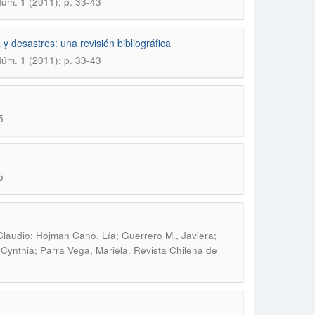
Núm. 1 (2011); p. 33-43
 y desastres: una revisión bibliográfica
Núm. 1 (2011); p. 33-43
5
5
 Claudio; Hojman Cano, Lía; Guerrero M., Javiera;
.
 Cynthia; Parra Vega, Mariela
Revista Chilena de