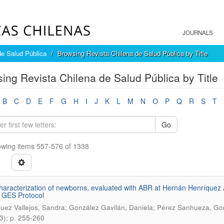
JOURNALS
de Salud Pública
Browsing Revista Chilena de Salud Pública by Title
ing Revista Chilena de Salud Pública by Title
B
C
D
E
F
G
H
I
J
K
L
M
N
O
P
Q
R
S
T
Go
wing items 557-576 of 1338
aracterization of newborns, evaluated with ABR at Hernán Henríquez 
e GES Protocol
uez Vallejos, Sandra; González Gavilán, Daniela; Pérez Sanhueza, Go
3); p. 255-260