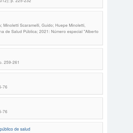
2012); p. 225-232
; Minoletti Scaramelli, Guido; Huepe Minoletti,
na de Salud Pública; 2021: Número especial "Alberto
 p. 259-261
5-76
5-76
público de salud