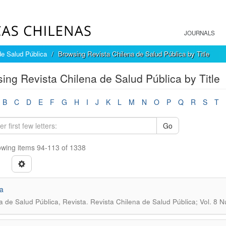
JOURNALS
de Salud Pública
Browsing Revista Chilena de Salud Pública by Title
ing Revista Chilena de Salud Pública by Title
B
C
D
E
F
G
H
I
J
K
L
M
N
O
P
Q
R
S
T
Go
wing items 94-113 of 1338
a
.
a de Salud Pública, Revista
Revista Chilena de Salud Pública; Vol. 8 