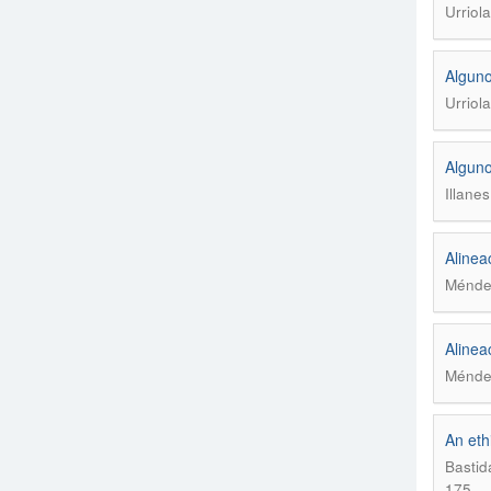
Urriola
Alguno
Urriola
Alguno
Illane
Alinea
Méndez
Alinea
Méndez
An eth
Bastid
175