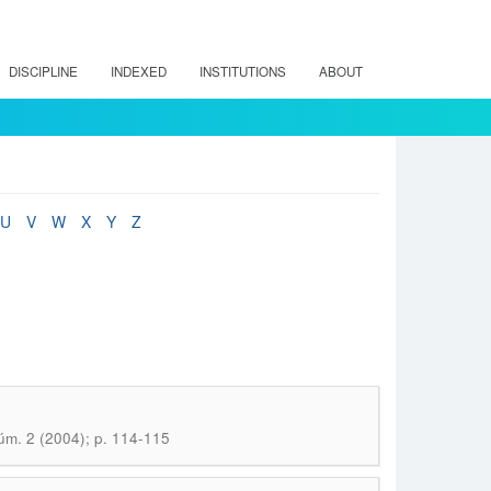
DISCIPLINE
INDEXED
INSTITUTIONS
ABOUT
U
V
W
X
Y
Z
Núm. 2 (2004); p. 114-115