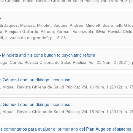
.
ez Camblor, Pablo
Revista Chilena de Salud Pública; Vol. 16 Núm. 3 (
o
tti Jaques, Marissa; Minoletti Jaques, Andrea; Minoletti Scaramelli, Gilda
.
a; Pemjean Gallardo, Alfredo; Yermani Valenzuela, Silvia
Revista Chile
tti, el vuelo de un grande"; p. 13-23
 Minoletti and his contribution to psychiatric reform
.
aga, Carlos
Revista Chilena de Salud Pública; Vol. 25 Núm. 2 (2021);
o Gómez-Lobo: un diálogo inconcluso
.
, Miguel
Revista Chilena de Salud Pública; Vol. 16 Núm. 1 (2012); p. 7
o Gómez-Lobo: un diálogo inconcluso
.
, Miguel
Revista Chilena de Salud Pública; Vol. 16 Núm. 1 (2012); p. 7
s comentarios para evaluar el primer año del Plan Auge en el sistema 