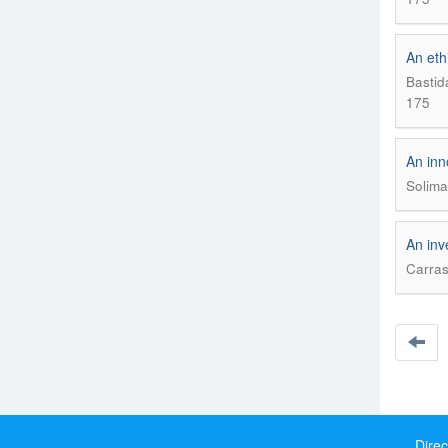
An eth
Bastid
175
An inn
Solima
An inve
Carras
Direc