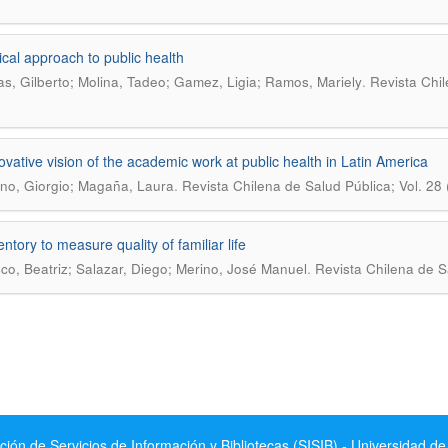
ical approach to public health
.
as, Gilberto; Molina, Tadeo; Gamez, Ligia; Ramos, Mariely
Revista Chil
ovative vision of the academic work at public health in Latin America
.
no, Giorgio; Magaña, Laura
Revista Chilena de Salud Pública; Vol. 28
ntory to measure quality of familiar life
.
co, Beatriz; Salazar, Diego; Merino, José Manuel
Revista Chilena de S
ción de Servicios de Información y Bibliotecas (SISIB) - Universidad de