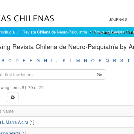
JOURNALS
rocirugía
Revista Chilena de Neuro-Psiquiatría
Browsing Revista Chile
ing Revista Chilena de Neuro-Psiquiatría by A
B
C
D
E
F
G
H
I
J
K
L
M
N
O
P
Q
R
S
T
Go
wing items 61-70 of 70
s Name
i L,María Alcira
[1]
alba,Marta
[1]