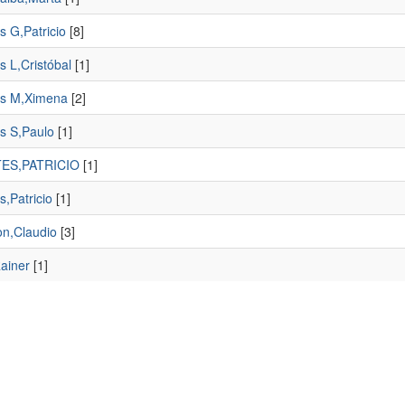
s G,Patricio
[8]
s L,Cristóbal
[1]
s M,Ximena
[2]
s S,Paulo
[1]
ES,PATRICIO
[1]
,Patricio
[1]
on,Claudio
[3]
ainer
[1]