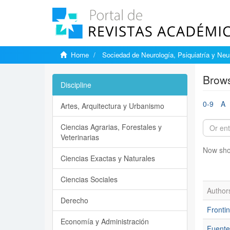
Home
Sociedad de Neurología, Psiquiatría y Neu
Brows
Discipline
0-9
A
Artes, Arquitectura y Urbanismo
Ciencias Agrarias, Forestales y
Veterinarias
Now sho
Ciencias Exactas y Naturales
Ciencias Sociales
Author
Derecho
Frontin
Economía y Administración
Fuente