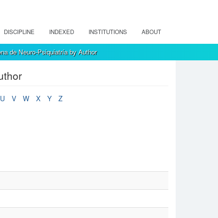
DISCIPLINE
INDEXED
INSTITUTIONS
ABOUT
na de Neuro-Psiquiatría by Author
uthor
U
V
W
X
Y
Z