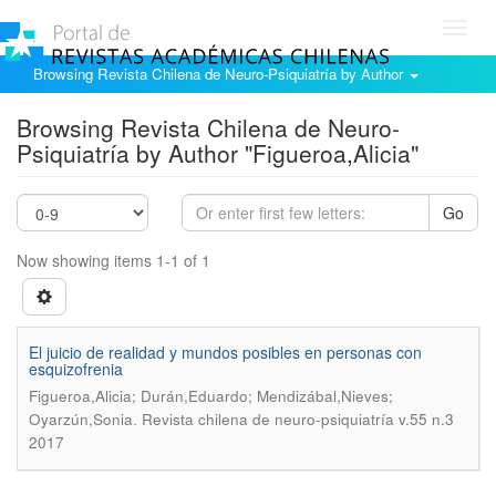
Toggl
navig
Browsing Revista Chilena de Neuro-Psiquiatría by Author
Browsing Revista Chilena de Neuro-
Psiquiatría by Author "Figueroa,Alicia"
Go
Now showing items 1-1 of 1
El juicio de realidad y mundos posibles en personas con
esquizofrenia
Figueroa,Alicia; Durán,Eduardo; Mendizábal,Nieves;
.
Oyarzún,Sonia
Revista chilena de neuro-psiquiatría v.55 n.3
2017