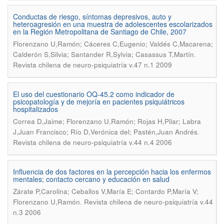
Conductas de riesgo, síntomas depresivos, auto y
heteroagresión en una muestra de adolescentes escolarizados
en la Región Metropolitana de Santiago de Chile, 2007
Florenzano U,Ramón; Cáceres C,Eugenio; Valdés C,Macarena;
.
Calderón S,Silvia; Santander R,Sylvia; Casassus T,Martín
Revista chilena de neuro-psiquiatría v.47 n.1 2009
El uso del cuestionario OQ-45.2 como indicador de
psicopatología y de mejoría en pacientes psiquiátricos
hospitalizados
Correa D,Jaime; Florenzano U,Ramón; Rojas H,Pilar; Labra
.
J,Juan Francisco; Río D,Verónica del; Pastén,Juan Andrés
Revista chilena de neuro-psiquiatría v.44 n.4 2006
Influencia de dos factores en la percepción hacia los enfermos
mentales; contacto cercano y educación en salud
Zárate P,Carolina; Ceballos V,María E; Contardo P,María V;
.
Florenzano U,Ramón
Revista chilena de neuro-psiquiatría v.44
n.3 2006