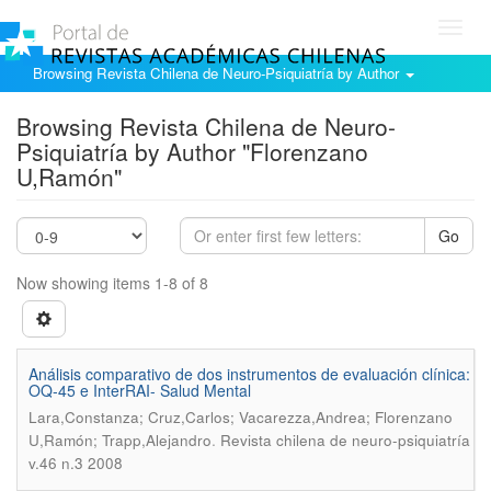
Toggl
navig
Browsing Revista Chilena de Neuro-Psiquiatría by Author
Browsing Revista Chilena de Neuro-
Psiquiatría by Author "Florenzano
U,Ramón"
Go
Now showing items 1-8 of 8
Análisis comparativo de dos instrumentos de evaluación clínica:
OQ-45 e InterRAI- Salud Mental
Lara,Constanza; Cruz,Carlos; Vacarezza,Andrea; Florenzano
.
U,Ramón; Trapp,Alejandro
Revista chilena de neuro-psiquiatría
v.46 n.3 2008