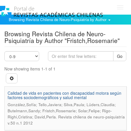
Toggl
navig
Browsing Revista Chilena de Neuro-Psiquiatría by Author
Browsing Revista Chilena de Neuro-
Psiquiatría by Author "Fristch,Rosemarie"
Go
Now showing items 1-1 of 1
Calidad de vida en pacientes con discapacidad motora según
factores sociodemográficos y salud mental
González,Sofía; Tello,Javiera; Silva,Paula; Lüders,Claudia;
Butelmann,Sandy; Fristch,Rosemarie; Solar,Felipe; Rigo-
.
Righi,Cristina; David,Perla
Revista chilena de neuro-psiquiatría
v.50 n.1 2012