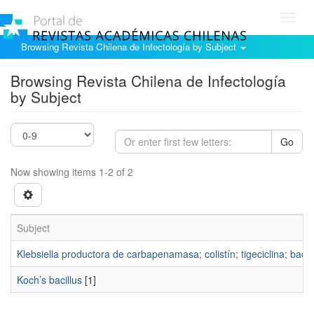
Toggl
navig
Browsing Revista Chilena de Infectología by Subject
Browsing Revista Chilena de Infectología
by Subject
Go
Now showing items 1-2 of 2
Subject
Klebsiella productora de carbapenamasa; colistín; tigeciclina; bact
Koch’s bacillus
[1]