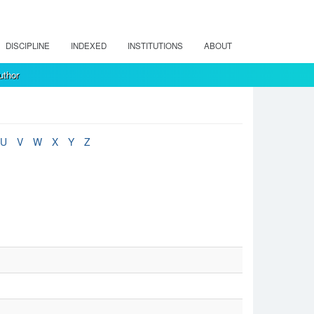
DISCIPLINE
INDEXED
INSTITUTIONS
ABOUT
uthor
U
V
W
X
Y
Z