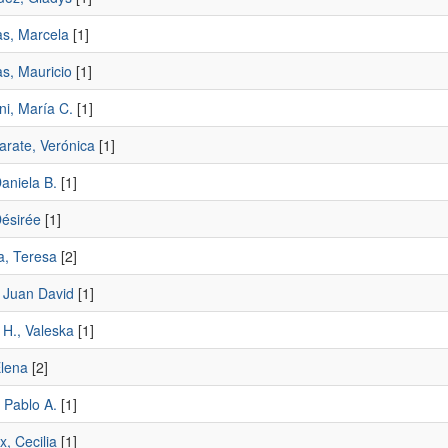
s, Marcela
[1]
s, Mauricio
[1]
ni, María C.
[1]
arate, Verónica
[1]
aniela B.
[1]
Désirée
[1]
a, Teresa
[2]
, Juan David
[1]
 H., Valeska
[1]
Elena
[2]
, Pablo A.
[1]
x, Cecilia
[1]