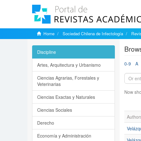
Home
Sociedad Chilena de Infectología
Revis
Brows
Discipline
0-9
A
Artes, Arquitectura y Urbanismo
Ciencias Agrarias, Forestales y
Veterinarias
Now sho
Ciencias Exactas y Naturales
Ciencias Sociales
Author
Derecho
Velázq
Economía y Administración
Velázq