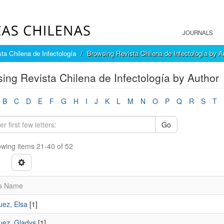
JOURNALS
ta Chilena de Infectología
Browsing Revista Chilena de Infectología by A
ing Revista Chilena de Infectología by Author
B
C
D
E
F
G
H
I
J
K
L
M
N
O
P
Q
R
S
T
Go
wing items 21-40 of 52
s Name
uez, Elsa
[1]
uez, Gladys
[1]