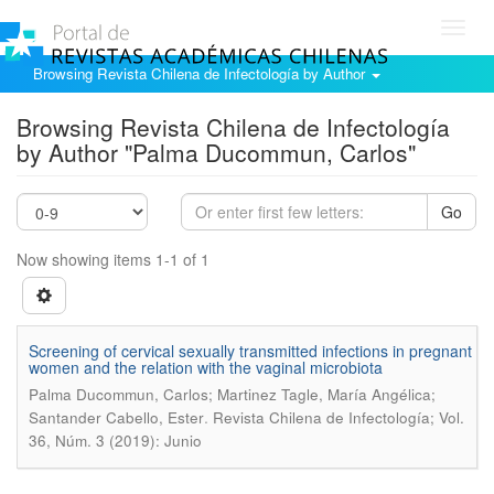
Toggl
navig
Browsing Revista Chilena de Infectología by Author
Browsing Revista Chilena de Infectología
by Author "Palma Ducommun, Carlos"
Go
Now showing items 1-1 of 1
Screening of cervical sexually transmitted infections in pregnant
women and the relation with the vaginal microbiota
Palma Ducommun, Carlos; Martinez Tagle, María Angélica;
.
Santander Cabello, Ester
Revista Chilena de Infectología; Vol.
36, Núm. 3 (2019): Junio