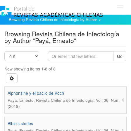
Toggl
navig
Browsing Revista Chilena de Infectología by Author
Browsing Revista Chilena de Infectología
by Author "Payá, Ernesto"
Go
Now showing items 1-8 of 8
Alphonsine y el bacilo de Koch
.
Payá, Ernesto
Revista Chilena de Infectología; Vol. 36, Núm. 4
(2019)
Bible’s stories
.
Payá, Ernesto
Revista Chilena de Infectología; Vol. 36, Núm. 1