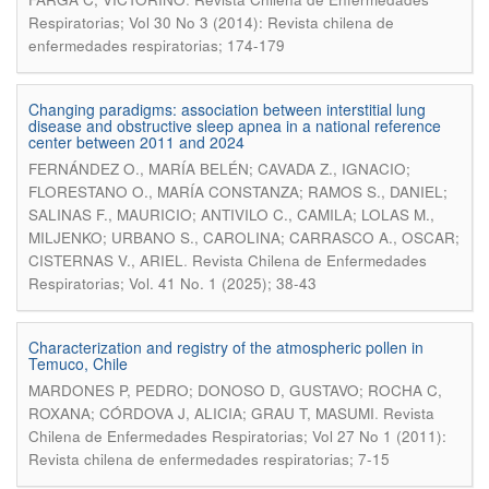
Respiratorias; Vol 30 No 3 (2014): Revista chilena de
enfermedades respiratorias; 174-179
Changing paradigms: association between interstitial lung
disease and obstructive sleep apnea in a national reference
center between 2011 and 2024
FERNÁNDEZ O., MARÍA BELÉN; CAVADA Z., IGNACIO;
FLORESTANO O., MARÍA CONSTANZA; RAMOS S., DANIEL;
SALINAS F., MAURICIO; ANTIVILO C., CAMILA; LOLAS M.,
MILJENKO; URBANO S., CAROLINA; CARRASCO A., OSCAR;
.
CISTERNAS V., ARIEL
Revista Chilena de Enfermedades
Respiratorias; Vol. 41 No. 1 (2025); 38-43
Characterization and registry of the atmospheric pollen in
Temuco, Chile
MARDONES P, PEDRO; DONOSO D, GUSTAVO; ROCHA C,
.
ROXANA; CÓRDOVA J, ALICIA; GRAU T, MASUMI
Revista
Chilena de Enfermedades Respiratorias; Vol 27 No 1 (2011):
Revista chilena de enfermedades respiratorias; 7-15