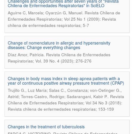
Challenges and opportunities after seven years of "Revista
Chilena de Enfermedades Respiratorias" in SciELO
.
Aguirre C, Marcela; Oyarzún G, Manuel
Revista Chilena de
Enfermedades Respiratorias; Vol 25 No 1 (2009): Revista
chilena de enfermedades respiratorias; 5-7
Change of nomenclature in allergic and hypersensivity
diseases: Change everything changes
.
Díaz Amor, Patricia
Revista Chilena de Enfermedades
Respiratorias; Vol. 39 No. 4 (2023); 276-276
Changes in body mass index in sleep apnea patients with a
year of continuous positive airway pressure treatment (CPAP)
Trujillo G., Luz María; Salas C., Constanza; von-Oetinger G.,
.
Astrid; Torres-Castro, Rodrigo; Sadarangani, Kabir P.
Revista
Chilena de Enfermedades Respiratorias; Vol 34 No 3 (2018):
Revista chilena de enfermedades respiratorias; 153-159
Changes in the treatment of tuberculosis
.
FARGA C, VICTORINO
Revista Chilena de Enfermedades