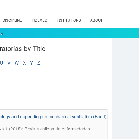
DISCIPLINE
INDEXED
INSTITUTIONS
ABOUT
le
torias by Title
U
V
W
X
Y
Z
thology and depending on mechanical ventilation (Part I)
No 1 (2015): Revista chilena de enfermedades