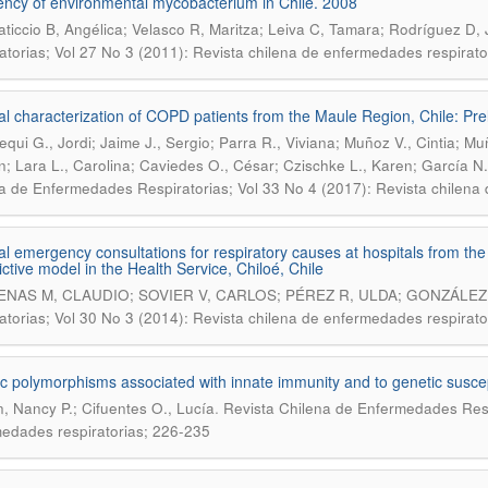
ncy of environmental mycobacterium in Chile. 2008
ticcio B, Angélica; Velasco R, Maritza; Leiva C, Tamara; Rodríguez D,
atorias; Vol 27 No 3 (2011): Revista chilena de enfermedades respirato
l characterization of COPD patients from the Maule Region, Chile: Pre
equi G., Jordi; Jaime J., Sergio; Parra R., Viviana; Muñoz V., Cintia; Mu
án; Lara L., Carolina; Caviedes O., César; Czischke L., Karen; García N.,
a de Enfermedades Respiratorias; Vol 33 No 4 (2017): Revista chilena
l emergency consultations for respiratory causes at hospitals from th
ictive model in the Health Service, Chiloé, Chile
NAS M, CLAUDIO; SOVIER V, CARLOS; PÉREZ R, ULDA; GONZÁLEZ 
atorias; Vol 30 No 3 (2014): Revista chilena de enfermedades respirato
c polymorphisms associated with innate immunity and to genetic suscepti
.
, Nancy P.; Cifuentes O., Lucía
Revista Chilena de Enfermedades Respi
edades respiratorias; 226-235