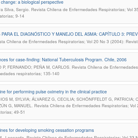
 change: a biological perspective
.
a Silva, Sergio
Revista Chilena de Enfermedades Respiratorias; Vol 3
atorias; 9-14
 PARA EL DIAGNÓSTICO Y MANEJO DEL ASMA: CAPÍTULO 3: PR
sta Chilena de Enfermedades Respiratorias; Vol 20 No 3 (2004): Revist
ces for case-finding: National Tuberculosis Program. Chile, 2006
.
O P, FERNANDO; PEÑA M, CARLOS
Revista Chilena de Enfermedades R
edades respiratorias; 135-140
ine for performing pulse oximetry in the clinical practice
IOS M, SYLVIA; ÁLVAREZ G, CECILIA; SCHÖNFFELDT G, PATRICIA;
.
ZÚN G, MANUEL
Revista Chilena de Enfermedades Respiratorias; Vol
atorias; 49-51
ines for developing smoking cessation programs
.
M., Leonardo
Revista Chilena de Enfermedades Respiratorias; Vol 33 