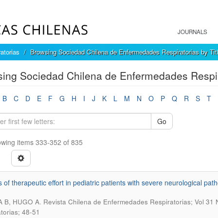
JOURNALS
atorias
Browsing Sociedad Chilena de Enfermedades Respiratorias by Tit
ing Sociedad Chilena de Enfermedades Respira
B
C
D
E
F
G
H
I
J
K
L
M
N
O
P
Q
R
S
T
Go
wing items 333-352 of 835
s of therapeutic effort in pediatric patients with severe neurological pa
.
 B, HUGO A
Revista Chilena de Enfermedades Respiratorias; Vol 31 
atorias; 48-51