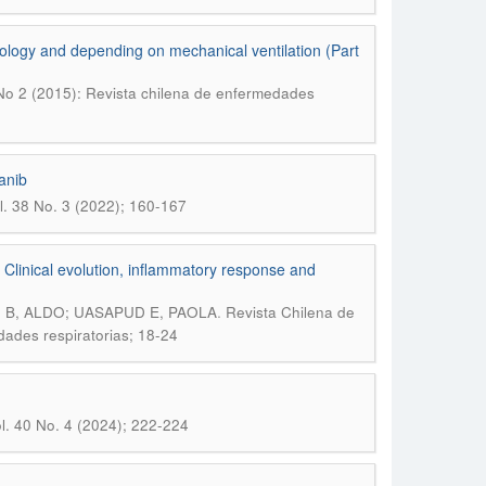
athology and depending on mechanical ventilation (Part
No 2 (2015): Revista chilena de enfermedades
anib
l. 38 No. 3 (2022); 160-167
s: Clinical evolution, inflammatory response and
.
O B, ALDO; UASAPUD E, PAOLA
Revista Chilena de
ades respiratorias; 18-24
l. 40 No. 4 (2024); 222-224