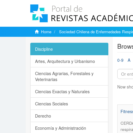
Home
Sociedad Chilena de Enfermedades Respir
Brows
Discipline
0-9
A
Artes, Arquitectura y Urbanismo
Ciencias Agrarias, Forestales y
Veterinarias
Now sho
Ciencias Exactas y Naturales
Ciencias Sociales
Fitnes
Derecho
CERDA
Economía y Administración
respir