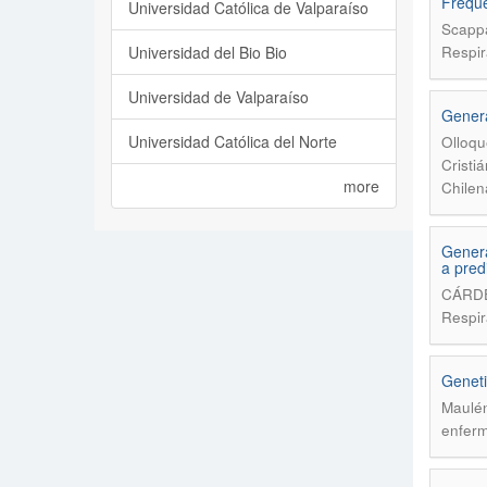
Freque
Universidad Católica de Valparaíso
Scappa
Universidad del Bio Bio
Respir
Universidad de Valparaíso
Genera
Universidad Católica del Norte
Olloqu
Cristi
more
Chilen
Genera
a pred
CÁRDE
Respir
Geneti
Maulén
enferm