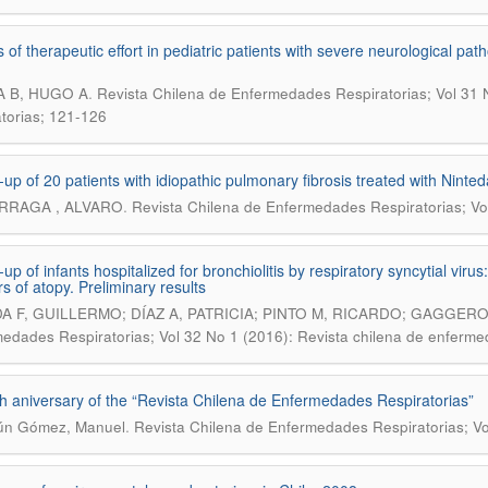
s of therapeutic effort in pediatric patients with severe neurological p
.
 B, HUGO A
Revista Chilena de Enfermedades Respiratorias; Vol 31 
atorias; 121-126
-up of 20 patients with idiopathic pulmonary fibrosis treated with Ninted
.
RRAGA , ALVARO
Revista Chilena de Enfermedades Respiratorias; Vo
up of infants hospitalized for bronchiolitis by respiratory syncytial viru
s of atopy. Preliminary results
A F, GUILLERMO; DÍAZ A, PATRICIA; PINTO M, RICARDO; GAGGER
edades Respiratorias; Vol 32 No 1 (2016): Revista chilena de enfermed
th aniversary of the “Revista Chilena de Enfermedades Respiratorias”
.
ún Gómez, Manuel
Revista Chilena de Enfermedades Respiratorias; Vo