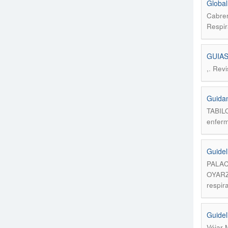
Global
Cabrer
Respir
GUIAS
.
,
Revi
Guidan
TABIL
enferm
Guidel
PALAC
OYAR
respir
Guidel
Véjar 