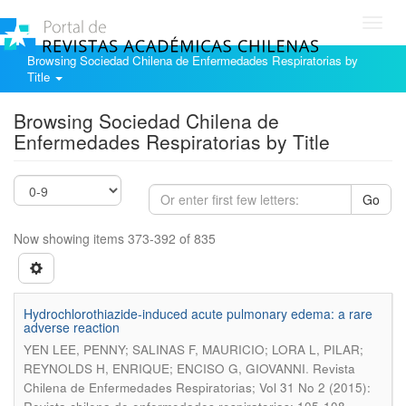
Toggl
navig
Browsing Sociedad Chilena de Enfermedades Respiratorias by
Title
Browsing Sociedad Chilena de
Enfermedades Respiratorias by Title
Go
Now showing items 373-392 of 835
Hydrochlorothiazide-induced acute pulmonary edema: a rare
adverse reaction
YEN LEE, PENNY; SALINAS F, MAURICIO; LORA L, PILAR;
.
REYNOLDS H, ENRIQUE; ENCISO G, GIOVANNI
Revista
Chilena de Enfermedades Respiratorias; Vol 31 No 2 (2015):