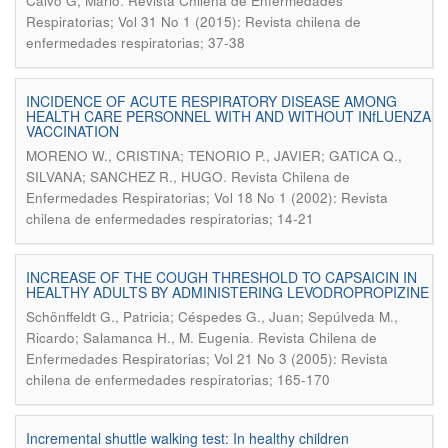
.
Calvo G, Mario
Revista Chilena de Enfermedades
Respiratorias; Vol 31 No 1 (2015): Revista chilena de
enfermedades respiratorias; 37-38
INCIDENCE OF ACUTE RESPIRATORY DISEASE AMONG
HEALTH CARE PERSONNEL WITH AND WITHOUT INfLUENZA
VACCINATION
MORENO W., CRISTINA; TENORIO P., JAVIER; GATICA Q.,
.
SILVANA; SANCHEZ R., HUGO
Revista Chilena de
Enfermedades Respiratorias; Vol 18 No 1 (2002): Revista
chilena de enfermedades respiratorias; 14-21
INCREASE OF THE COUGH THRESHOLD TO CAPSAICIN IN
HEALTHY ADULTS BY ADMINISTERING LEVODROPROPIZINE
Schönffeldt G., Patricia; Céspedes G., Juan; Sepúlveda M.,
.
Ricardo; Salamanca H., M. Eugenia
Revista Chilena de
Enfermedades Respiratorias; Vol 21 No 3 (2005): Revista
chilena de enfermedades respiratorias; 165-170
Incremental shuttle walking test: In healthy children