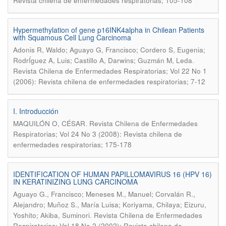
Revista chilena de enfermedades respiratorias; 105-108
Hypermethylation of gene p16INK4alpha in Chilean Patients
with Squamous Cell Lung Carcinoma
Adonis R, Waldo; Aguayo G, Francisco; Cordero S, Eugenia;
.
RodrÍguez A, Luis; Castillo A, Darwins; Guzmán M, Leda
Revista Chilena de Enfermedades Respiratorias; Vol 22 No 1
(2006): Revista chilena de enfermedades respiratorias; 7-12
I. Introducción
.
MAQUILÓN O, CÉSAR
Revista Chilena de Enfermedades
Respiratorias; Vol 24 No 3 (2008): Revista chilena de
enfermedades respiratorias; 175-178
IDENTIFICATION OF HUMAN PAPILLOMAVIRUS 16 (HPV 16)
IN KERATINIZING LUNG CARCINOMA
Aguayo G., Francisco; Meneses M., Manuel; Corvalán R.,
Alejandro; Muñoz S., María Luisa; Koriyama, Chilaya; Eizuru,
.
Yoshito; Akiba, Suminori
Revista Chilena de Enfermedades
Respiratorias; Vol 18 No 2 (2002): Revista chilena de