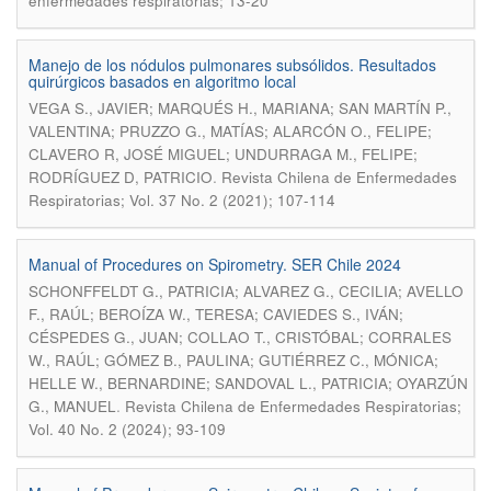
enfermedades respiratorias; 13-20
Manejo de los nódulos pulmonares subsólidos. Resultados
quirúrgicos basados en algoritmo local
VEGA S., JAVIER; MARQUÉS H., MARIANA; SAN MARTÍN P.,
VALENTINA; PRUZZO G., MATÍAS; ALARCÓN O., FELIPE;
CLAVERO R, JOSÉ MIGUEL; UNDURRAGA M., FELIPE;
.
RODRÍGUEZ D, PATRICIO
Revista Chilena de Enfermedades
Respiratorias; Vol. 37 No. 2 (2021); 107-114
Manual of Procedures on Spirometry. SER Chile 2024
SCHONFFELDT G., PATRICIA; ALVAREZ G., CECILIA; AVELLO
F., RAÚL; BEROÍZA W., TERESA; CAVIEDES S., IVÁN;
CÉSPEDES G., JUAN; COLLAO T., CRISTÓBAL; CORRALES
W., RAÚL; GÓMEZ B., PAULINA; GUTIÉRREZ C., MÓNICA;
HELLE W., BERNARDINE; SANDOVAL L., PATRICIA; OYARZÚN
.
G., MANUEL
Revista Chilena de Enfermedades Respiratorias;
Vol. 40 No. 2 (2024); 93-109