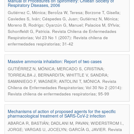
Manual of Procedures on Spirometry: Chilean Society of
Respiratory Diseases, 2006
Gutiérrez C, Mónica; BeroÍza W, Teresa; Borzone T, Gisella;
Caviedes S, Iván; Céspedes G, Juan; Gutiérrez N, Mónica;
Moreno B, Rodrigo; Oyarzún G, Manuel; Palacios M, SYlvia;
.
Schonffeldt G, Patricia
Revista Chilena de Enfermedades
Respiratorias; Vol 23 No 1 (2007): Revista chilena de
enfermedades respiratorias; 31-42
Massive ammonia inhalation: Report of two cases
GUTIÉRREZ N, MÓNICA; MERCADO S, CRISTINA;
TORREALBA J, BERNARDITA; WHITTLE V, SANDRA;
.
SAMANIEGO F, WAGNER; ANTOLINI T, MÓNICA
Revista
Chilena de Enfermedades Respiratorias; Vol 30 No 2 (2014):
Revista chilena de enfermedades respiratorias; 95-99
Mechanisms of action of proposed agents for the specific
pharmacological treatment of SARS-CoV-2 infection
ABARCA R, BASTIÁN; DADLANI M, PAVAN; WIDERSTROM I.,
.
JORGE; VARGAS U, JOCELYN; GARCÍA G, JAVIER
Revista