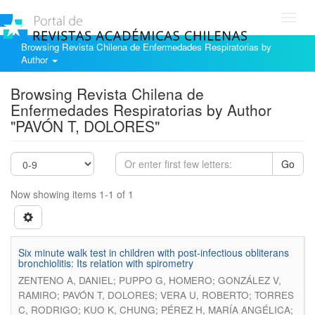
Toggl
navig
Browsing Revista Chilena de Enfermedades Respiratorias by
Author
Browsing Revista Chilena de
Enfermedades Respiratorias by Author
"PAVÓN T, DOLORES"
Go
Now showing items 1-1 of 1
Six minute walk test in children with post-infectious obliterans
bronchiolitis: Its relation with spirometry
ZENTENO A, DANIEL; PUPPO G, HOMERO; GONZÁLEZ V,
RAMIRO; PAVÓN T, DOLORES; VERA U, ROBERTO; TORRES
C, RODRIGO; KUO K, CHUNG; PÉREZ H, MARÍA ANGÉLICA;