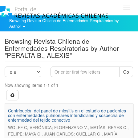
Toggl
navig
Browsing Revista Chilena de Enfermedades Respiratorias by
Author
Browsing Revista Chilena de
Enfermedades Respiratorias by Author
"PERALTA B., ALEXIS"
Go
Now showing items 1-1 of 1
Contribución del panel de miositis en el estudio de pacientes
con enfermedades pulmonares intersticiales y sospecha de
enfermedad del tejido conectivo
WOLFF C, VERÓNICA; FLORENZANO V., MATÍAS; REYES C.,
FELIPE; MAYA C., JUAN CARLOS; CUELLAR G., MARÍA