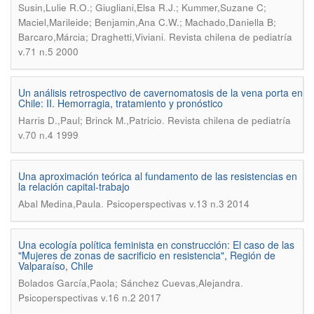
Susin,Lulie R.O.; Giugliani,Elsa R.J.; Kummer,Suzane C;
Maciel,Marileide; Benjamin,Ana C.W.; Machado,Daniella B;
.
Barcaro,Márcia; Draghetti,Viviani
Revista chilena de pediatría
v.71 n.5 2000
Un análisis retrospectivo de cavernomatosis de la vena porta en
Chile: II. Hemorragia, tratamiento y pronóstico
.
Harris D.,Paul; Brinck M.,Patricio
Revista chilena de pediatría
v.70 n.4 1999
Una aproximación teórica al fundamento de las resistencias en
la relación capital-trabajo
.
Abal Medina,Paula
Psicoperspectivas v.13 n.3 2014
Una ecología política feminista en construcción: El caso de las
"Mujeres de zonas de sacrificio en resistencia", Región de
Valparaíso, Chile
.
Bolados García,Paola; Sánchez Cuevas,Alejandra
Psicoperspectivas v.16 n.2 2017