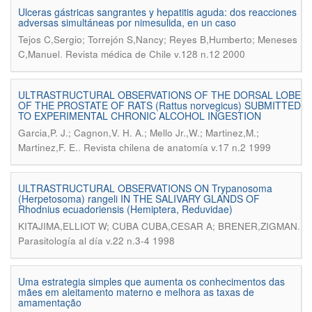
Ulceras gástricas sangrantes y hepatitis aguda: dos reacciones
adversas simultáneas por nimesulida, en un caso
Tejos C,Sergio; Torrejón S,Nancy; Reyes B,Humberto; Meneses
.
C,Manuel
Revista médica de Chile v.128 n.12 2000
ULTRASTRUCTURAL OBSERVATIONS OF THE DORSAL LOBE
OF THE PROSTATE OF RATS (Rattus norvegicus) SUBMITTED
TO EXPERIMENTAL CHRONIC ALCOHOL INGESTION
Garcia,P. J.; Cagnon,V. H. A.; Mello Jr.,W.; Martinez,M.;
.
Martinez,F. E.
Revista chilena de anatomía v.17 n.2 1999
ULTRASTRUCTURAL OBSERVATIONS ON Trypanosoma
(Herpetosoma) rangeli IN THE SALIVARY GLANDS OF
Rhodnius ecuadoriensis (Hemiptera, Reduvidae)
.
KITAJIMA,ELLIOT W; CUBA CUBA,CESAR A; BRENER,ZIGMAN
Parasitología al día v.22 n.3-4 1998
Uma estrategia simples que aumenta os conhecimentos das
mães em aleitamento materno e melhora as taxas de
amamentação