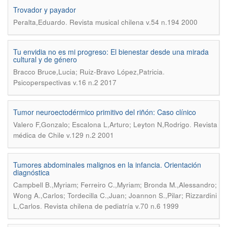
Trovador y payador
.
Peralta,Eduardo
Revista musical chilena v.54 n.194 2000
Tu envidia no es mi progreso: El bienestar desde una mirada
cultural y de género
.
Bracco Bruce,Lucia; Ruiz-Bravo López,Patricia
Psicoperspectivas v.16 n.2 2017
Tumor neuroectodérmico primitivo del riñón: Caso clínico
.
Valero F,Gonzalo; Escalona L,Arturo; Leyton N,Rodrigo
Revista
médica de Chile v.129 n.2 2001
Tumores abdominales malignos en la infancia. Orientación
diagnóstica
Campbell B.,Myriam; Ferreiro C.,Myriam; Bronda M.,Alessandro;
Wong A.,Carlos; Tordecilla C.,Juan; Joannon S.,Pilar; Rizzardini
.
L,Carlos
Revista chilena de pediatría v.70 n.6 1999