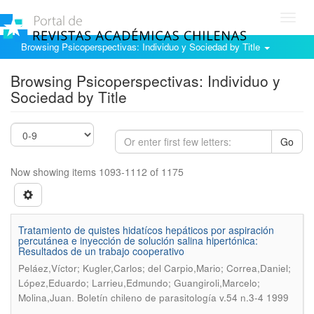
Toggl
navig
Browsing Psicoperspectivas: Individuo y Sociedad by Title
Browsing Psicoperspectivas: Individuo y
Sociedad by Title
Go
Now showing items 1093-1112 of 1175
Tratamiento de quistes hidatícos hepáticos por aspiración
percutánea e inyección de solución salina hipertónica:
Resultados de un trabajo cooperativo
Peláez,Víctor; Kugler,Carlos; del Carpio,Mario; Correa,Daniel;
López,Eduardo; Larrieu,Edmundo; Guangiroli,Marcelo;
.
Molina,Juan
Boletín chileno de parasitología v.54 n.3-4 1999