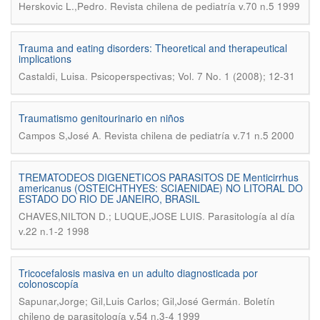
.
Herskovic L.,Pedro
Revista chilena de pediatría v.70 n.5 1999
Trauma and eating disorders: Theoretical and therapeutical
implications
.
Castaldi, Luisa
Psicoperspectivas; Vol. 7 No. 1 (2008); 12-31
Traumatismo genitourinario en niños
.
Campos S,José A
Revista chilena de pediatría v.71 n.5 2000
TREMATODEOS DIGENETICOS PARASITOS DE Menticirrhus
americanus (OSTEICHTHYES: SCIAENIDAE) NO LITORAL DO
ESTADO DO RIO DE JANEIRO, BRASIL
.
CHAVES,NILTON D.; LUQUE,JOSE LUIS
Parasitología al día
v.22 n.1-2 1998
Tricocefalosis masiva en un adulto diagnosticada por
colonoscopía
.
Sapunar,Jorge; Gil,Luis Carlos; Gil,José Germán
Boletín
chileno de parasitología v.54 n.3-4 1999