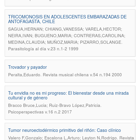
TRICOMONOSIS EN ADOLESCENTES EMBARAZADAS DE
ANTOFAGASTA, CHILE
SAGUA,HERNAN; CHIANG,VANESSA; VARELA,HECTOR;
NEIRA,IVAN; BUGUENO,MARIA; CONTRERAS,CAROLINA;
.
MEDINA,CLAUDIA; MUÑOZ,MARIA; PIZARRO,SOLANGE
Parasitología al día v.23 n.1-2 1999
Trovador y payador
.
Peralta,Eduardo
Revista musical chilena v.54 n.194 2000
Tu envidia no es mi progreso: El bienestar desde una mirada
cultural y de género
.
Bracco Bruce,Lucia; Ruiz-Bravo López,Patricia
Psicoperspectivas v.16 n.2 2017
Tumor neuroectodérmico primitivo del riñón: Caso clínico
.
Valero F,Gonzalo; Escalona L,Arturo; Leyton N,Rodrigo
Revista