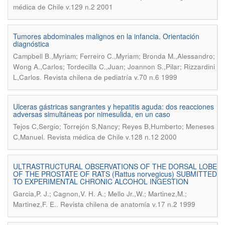
médica de Chile v.129 n.2 2001
Tumores abdominales malignos en la infancia. Orientación
diagnóstica
Campbell B.,Myriam; Ferreiro C.,Myriam; Bronda M.,Alessandro;
Wong A.,Carlos; Tordecilla C.,Juan; Joannon S.,Pilar; Rizzardini
.
L,Carlos
Revista chilena de pediatría v.70 n.6 1999
Ulceras gástricas sangrantes y hepatitis aguda: dos reacciones
adversas simultáneas por nimesulida, en un caso
Tejos C,Sergio; Torrejón S,Nancy; Reyes B,Humberto; Meneses
.
C,Manuel
Revista médica de Chile v.128 n.12 2000
ULTRASTRUCTURAL OBSERVATIONS OF THE DORSAL LOBE
OF THE PROSTATE OF RATS (Rattus norvegicus) SUBMITTED
TO EXPERIMENTAL CHRONIC ALCOHOL INGESTION
Garcia,P. J.; Cagnon,V. H. A.; Mello Jr.,W.; Martinez,M.;
.
Martinez,F. E.
Revista chilena de anatomía v.17 n.2 1999