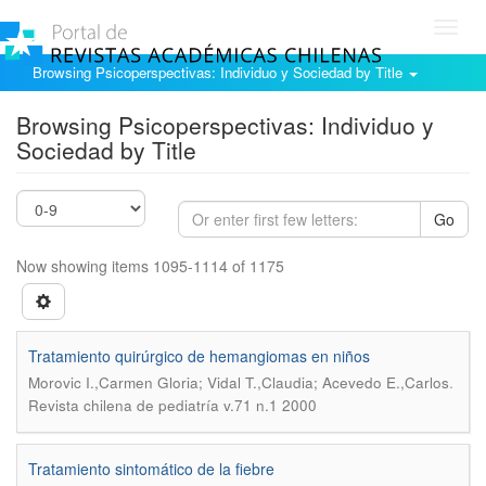
Toggl
navig
Browsing Psicoperspectivas: Individuo y Sociedad by Title
Browsing Psicoperspectivas: Individuo y
Sociedad by Title
Go
Now showing items 1095-1114 of 1175
Tratamiento quirúrgico de hemangiomas en niños
.
Morovic I.,Carmen Gloria; Vidal T.,Claudia; Acevedo E.,Carlos
Revista chilena de pediatría v.71 n.1 2000
Tratamiento sintomático de la fiebre