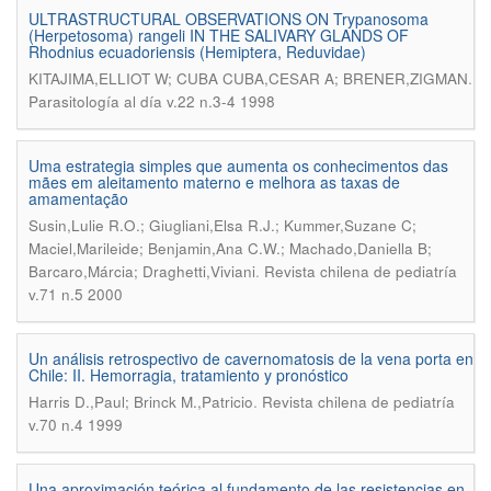
ULTRASTRUCTURAL OBSERVATIONS ON Trypanosoma
(Herpetosoma) rangeli IN THE SALIVARY GLANDS OF
Rhodnius ecuadoriensis (Hemiptera, Reduvidae)
.
KITAJIMA,ELLIOT W; CUBA CUBA,CESAR A; BRENER,ZIGMAN
Parasitología al día v.22 n.3-4 1998
Uma estrategia simples que aumenta os conhecimentos das
mães em aleitamento materno e melhora as taxas de
amamentação
Susin,Lulie R.O.; Giugliani,Elsa R.J.; Kummer,Suzane C;
Maciel,Marileide; Benjamin,Ana C.W.; Machado,Daniella B;
.
Barcaro,Márcia; Draghetti,Viviani
Revista chilena de pediatría
v.71 n.5 2000
Un análisis retrospectivo de cavernomatosis de la vena porta en
Chile: II. Hemorragia, tratamiento y pronóstico
.
Harris D.,Paul; Brinck M.,Patricio
Revista chilena de pediatría
v.70 n.4 1999
Una aproximación teórica al fundamento de las resistencias en