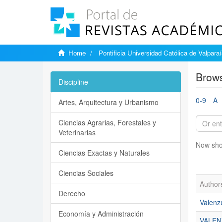
Home
Pontificia Universidad Católica de Valpara
Brows
Discipline
0-9
A
Artes, Arquitectura y Urbanismo
Ciencias Agrarias, Forestales y
Veterinarias
Now sho
Ciencias Exactas y Naturales
Ciencias Sociales
Author
Derecho
Valenz
Economía y Administración
VALEN