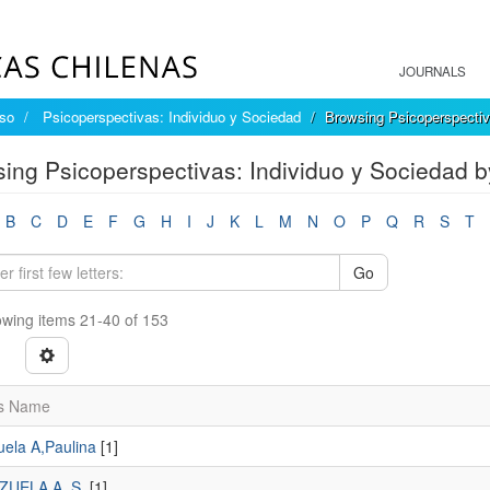
JOURNALS
íso
Psicoperspectivas: Individuo y Sociedad
Browsing Psicoperspectiv
ing Psicoperspectivas: Individuo y Sociedad b
B
C
D
E
F
G
H
I
J
K
L
M
N
O
P
Q
R
S
T
Go
wing items 21-40 of 153
s Name
uela A,Paulina
[1]
ZUELA A.,S.
[1]