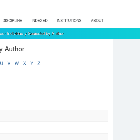
DISCIPLINE
INDEXED
INSTITUTIONS
ABOUT
as: Individuo y Sociedad by Author
y Author
U
V
W
X
Y
Z