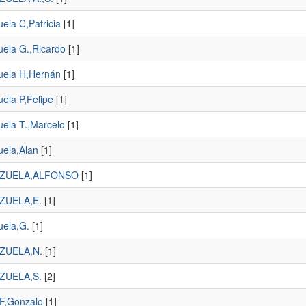
ela C,Patricia
[1]
uela G.,Ricardo
[1]
uela H,Hernán
[1]
ela P,Felipe
[1]
uela T.,Marcelo
[1]
uela,Alan
[1]
ZUELA,ALFONSO
[1]
ZUELA,E.
[1]
uela,G.
[1]
ZUELA,N.
[1]
ZUELA,S.
[2]
 F,Gonzalo
[1]