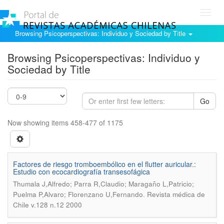
Toggl
navig
Browsing Psicoperspectivas: Individuo y Sociedad by Title
Browsing Psicoperspectivas: Individuo y
Sociedad by Title
Go
Now showing items 458-477 of 1175
Factores de riesgo tromboembólico en el flutter auricular.:
Estudio con ecocardiografía transesofágica
Thumala J,Alfredo; Parra R,Claudio; Maragaño L,Patricio;
.
Puelma P,Alvaro; Florenzano U,Fernando
Revista médica de
Chile v.128 n.12 2000