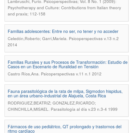
.
Lambruschi, Furio
Psicoperspectivas; Vol. 8 No. 1 (2009):
Psychotherapy and Culture: Contributions from Italian theory
and praxis; 112-158
Familias adolescentes: Entre no ser, no tener y no acceder
.
Celedón,Roberto; Garri,Mariela
Psicoperspectivas v.13 n.2
2014
Familias Rurales y sus Procesos de Transformación: Estudio de
Casos en un Escenario de Ruralidad en Tensión
.
Castro Ríos,Ana
Psicoperspectivas v.11 n.1 2012
Fauna parasitológica de la rata de milpa, Sigmodon hispidus,
en un área urbano-industrial de Alajuela, Costa Rica
RODRIGUEZ,BEATRIZ; GONZALEZ,RICARDO;
.
CHINCHILLA,MISAEL
Parasitología al día v.23 n.3-4 1999
Fármacos de uso pediátrico, QT prolongado y trastornos del
ritmo cardíaco