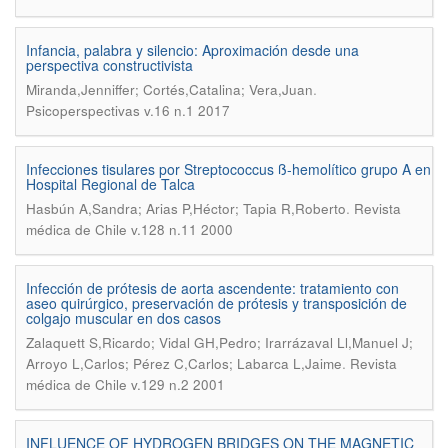
Infancia, palabra y silencio: Aproximación desde una
perspectiva constructivista
.
Miranda,Jenniffer; Cortés,Catalina; Vera,Juan
Psicoperspectivas v.16 n.1 2017
Infecciones tisulares por Streptococcus ß-hemolítico grupo A en
Hospital Regional de Talca
.
Hasbún A,Sandra; Arias P,Héctor; Tapia R,Roberto
Revista
médica de Chile v.128 n.11 2000
Infección de prótesis de aorta ascendente: tratamiento con
aseo quirúrgico, preservación de prótesis y transposición de
colgajo muscular en dos casos
Zalaquett S,Ricardo; Vidal GH,Pedro; Irarrázaval Ll,Manuel J;
.
Arroyo L,Carlos; Pérez C,Carlos; Labarca L,Jaime
Revista
médica de Chile v.129 n.2 2001
INFLUENCE OF HYDROGEN BRIDGES ON THE MAGNETIC