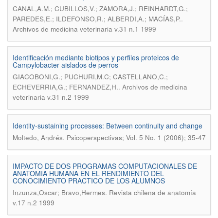
CANAL,A.M.; CUBILLOS,V.; ZAMORA,J.; REINHARDT,G.;
.
PAREDES,E.; ILDEFONSO,R.; ALBERDI,A.; MACÍAS,P.
Archivos de medicina veterinaria v.31 n.1 1999
Identificación mediante biotipos y perfiles proteicos de
Campylobacter aislados de perros
GIACOBONI,G.; PUCHURI,M.C; CASTELLANO,C.;
.
ECHEVERRIA,G.; FERNANDEZ,H.
Archivos de medicina
veterinaria v.31 n.2 1999
Identity-sustaining processes: Between continuity and change
.
Moltedo, Andrés
Psicoperspectivas; Vol. 5 No. 1 (2006); 35-47
IMPACTO DE DOS PROGRAMAS COMPUTACIONALES DE
ANATOMIA HUMANA EN EL RENDIMIENTO DEL
CONOCIMIENTO PRACTICO DE LOS ALUMNOS
.
Inzunza,Oscar; Bravo,Hermes
Revista chilena de anatomía
v.17 n.2 1999