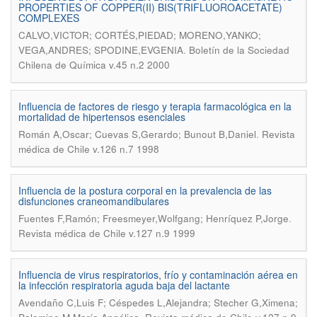
PROPERTIES OF COPPER(II) BIS(TRIFLUOROACETATE)
COMPLEXES
CALVO,VICTOR; CORTÉS,PIEDAD; MORENO,YANKO;
.
VEGA,ANDRES; SPODINE,EVGENIA
Boletín de la Sociedad
Chilena de Química v.45 n.2 2000
Influencia de factores de riesgo y terapia farmacológica en la
mortalidad de hipertensos esenciales
.
Román A,Oscar; Cuevas S,Gerardo; Bunout B,Daniel
Revista
médica de Chile v.126 n.7 1998
Influencia de la postura corporal en la prevalencia de las
disfunciones craneomandibulares
.
Fuentes F,Ramón; Freesmeyer,Wolfgang; Henríquez P,Jorge
Revista médica de Chile v.127 n.9 1999
Influencia de virus respiratorios, frío y contaminación aérea en
la infección respiratoria aguda baja del lactante
Avendaño C,Luis F; Céspedes L,Alejandra; Stecher G,Ximena;