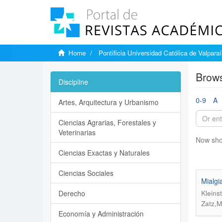
Home
Pontificia Universidad Católica de Valpara
Brows
Discipline
0-9
A
Artes, Arquitectura y Urbanismo
Ciencias Agrarias, Forestales y
Veterinarias
Now sho
Ciencias Exactas y Naturales
Ciencias Sociales
Mialgi
Derecho
Kleins
Zatz,M
Economía y Administración