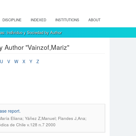
DISCIPLINE
INDEXED
INSTITUTIONS
ABOUT
as: Individuo y Sociedad by Author
y Author "Vainzof,Mariz"
U
V
W
X
Y
Z
ase report.
,María Eliana; Yáñez Z,Manuel; Flandes J,Ana;
dica de Chile v.128 n.7 2000