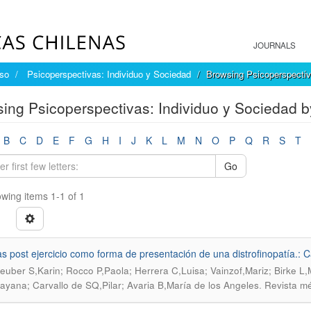
JOURNALS
íso
Psicoperspectivas: Individuo y Sociedad
Browsing Psicoperspectiv
ing Psicoperspectivas: Individuo y Sociedad b
B
C
D
E
F
G
H
I
J
K
L
M
N
O
P
Q
R
S
T
Go
wing items 1-1 of 1
as post ejercicio como forma de presentación de una distrofinopatía.: C
teuber S,Karin; Rocco P,Paola; Herrera C,Luisa; Vainzof,Mariz; Birke L
.
ayana; Carvallo de SQ,Pilar; Avaria B,María de los Angeles
Revista mé