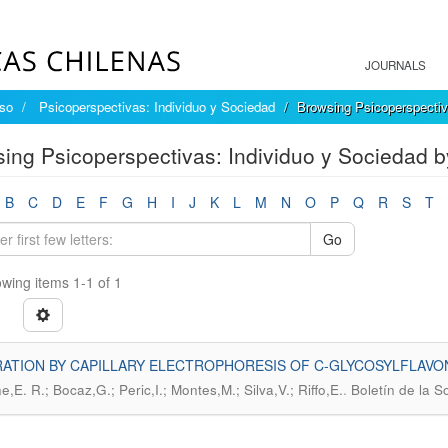
JOURNALS
íso
Psicoperspectivas: Individuo y Sociedad
Browsing Psicoperspectiv
ing Psicoperspectivas: Individuo y Sociedad b
B
C
D
E
F
G
H
I
J
K
L
M
N
O
P
Q
R
S
T
Go
wing items 1-1 of 1
ATION BY CAPILLARY ELECTROPHORESIS OF C-GLYCOSYLFLAVONOI
.
,E. R.; Bocaz,G.; Peric,I.; Montes,M.; Silva,V.; Riffo,E.
Boletín de la 