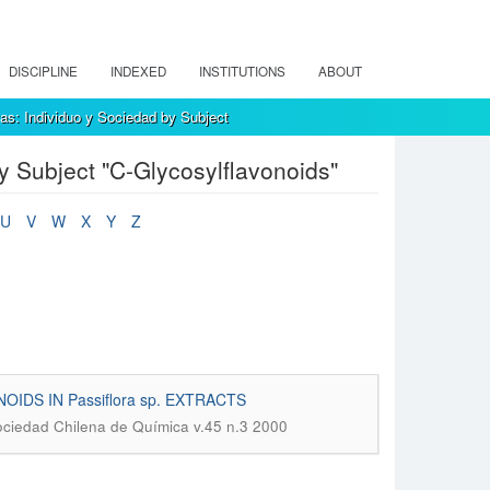
DISCIPLINE
INDEXED
INSTITUTIONS
ABOUT
as: Individuo y Sociedad by Subject
y Subject "C-Glycosylflavonoids"
U
V
W
X
Y
Z
DS IN Passiflora sp. EXTRACTS
Sociedad Chilena de Química v.45 n.3 2000