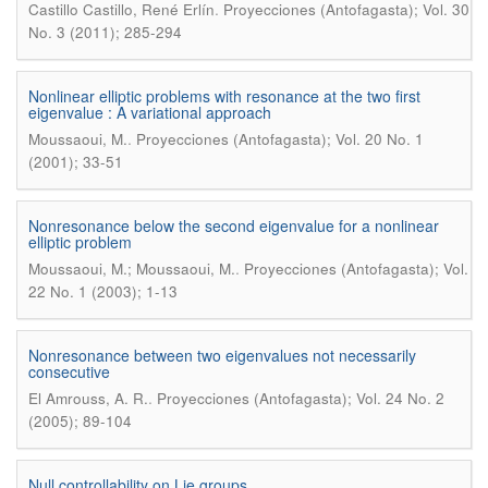
.
Castillo Castillo, René Erlín
Proyecciones (Antofagasta); Vol. 30
No. 3 (2011); 285-294
Nonlinear elliptic problems with resonance at the two first
eigenvalue : A variational approach
.
Moussaoui, M.
Proyecciones (Antofagasta); Vol. 20 No. 1
(2001); 33-51
Nonresonance below the second eigenvalue for a nonlinear
elliptic problem
.
Moussaoui, M.; Moussaoui, M.
Proyecciones (Antofagasta); Vol.
22 No. 1 (2003); 1-13
Nonresonance between two eigenvalues not necessarily
consecutive
.
El Amrouss, A. R.
Proyecciones (Antofagasta); Vol. 24 No. 2
(2005); 89-104
Null controllability on Lie groups