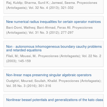
.
Raj, Kuldip; Sharma, Sunil K.; Jamwal, Seema
Proyecciones
(Antofagasta); Vol. 32 No. 4 (2013); 321-332
New numerical radius inequalities for certain operator matrices
.
Bani-Domi, Watheq; Bani-Ahmad, Feras Ali
Proyecciones
(Antofagasta); Vol. 31 No. 3 (2012); 277-297
Non - autonomous inhomogeneous boundary cauchy problems
and retarded equations
.
Filali, M.; Moussi, M.
Proyecciones (Antofagasta); Vol. 22 No. 2
(2003); 145-159
Non-linear maps preserving singular algebraic operators
.
Oudghiri, Mourad; Souilah, Khalid
Proyecciones (Antofagasta);
Vol. 35 No. 3 (2016); 301-316
Nonlinear bessel potentials and generalizations of the kato class