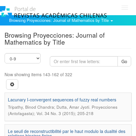
Toggl
navig
Browsing Proyecciones: Journal of Mathematics by Title
Browsing Proyecciones: Journal of
Mathematics by Title
Go
Now showing items 143-162 of 322
Lacunary I-convergent sequences of fuzzy real numbers
.
Tripathy, Binod Chandra; Dutta, Amar Jyoti
Proyecciones
(Antofagasta); Vol. 34 No. 3 (2015); 205-218
Le seuil de reconstructibilité par le haut modulo la dualité des
relations binaires finies