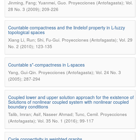
.
Jinming, Fang; Yuanmei, Guo
Proyecciones (Antofagasta); Vol.
28 No. 3 (2009); 209-226
Countable compactness and the lindelof property in L-fuzzy
topological spaces
.
Xiang Li, Run; Shi, Fu-Gui
Proyecciones (Antofagasta); Vol. 29
No. 2 (2010); 123-135
Countable s*-compactness in L-spaces
.
Yang, Gui-Qin
Proyecciones (Antofagasta); Vol. 24 No. 3
(2005); 287-294
Coupled lower and upper solution approach for the existence of
Solutions of nonlinear coupled system with nonlinear coupled
boundary conditions
.
Talib, Imran; Asif, Naseer Ahmad; Tunc, Cemil
Proyecciones
(Antofagasta); Vol. 35 No. 1 (2016); 99-117
Cycle connectivity in weighted graphs