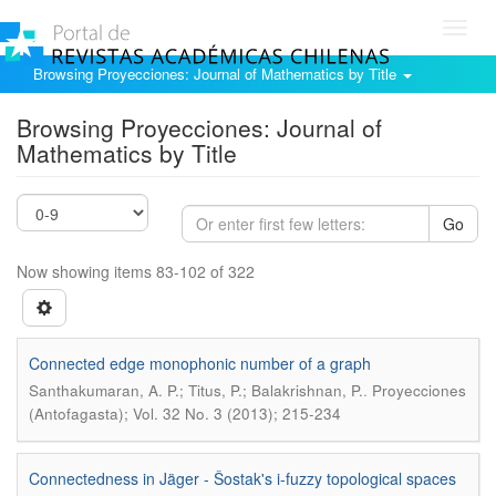
Toggl
navig
Browsing Proyecciones: Journal of Mathematics by Title
Browsing Proyecciones: Journal of
Mathematics by Title
Go
Now showing items 83-102 of 322
Connected edge monophonic number of a graph
.
Santhakumaran, A. P.; Titus, P.; Balakrishnan, P.
Proyecciones
(Antofagasta); Vol. 32 No. 3 (2013); 215-234
Connectedness in Jäger - Šostak's i-fuzzy topological spaces