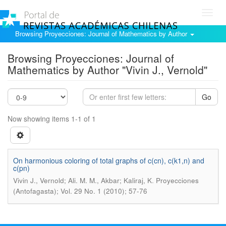
Toggl
navig
Browsing Proyecciones: Journal of Mathematics by Author
Browsing Proyecciones: Journal of
Mathematics by Author "Vivin J., Vernold"
Go
Now showing items 1-1 of 1
On harmonious coloring of total graphs of c(cn), c(k1,n) and
c(pn)
.
Vivin J., Vernold; Ali. M. M., Akbar; Kaliraj, K
Proyecciones
(Antofagasta); Vol. 29 No. 1 (2010); 57-76