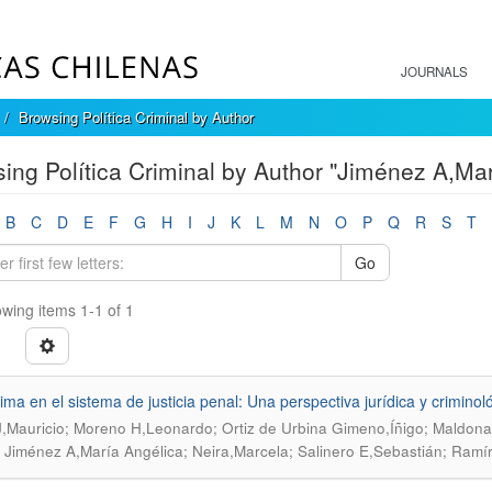
JOURNALS
Browsing Política Criminal by Author
ing Política Criminal by Author "Jiménez A,Mar
B
C
D
E
F
G
H
I
J
K
L
M
N
O
P
Q
R
S
T
Go
wing items 1-1 of 1
tima en el sistema de justicia penal: Una perspectiva jurídica y criminol
,Mauricio; Moreno H,Leonardo; Ortiz de Urbina Gimeno,Íñigo; Maldona
; Jiménez A,María Angélica; Neira,Marcela; Salinero E,Sebastián; Ramír