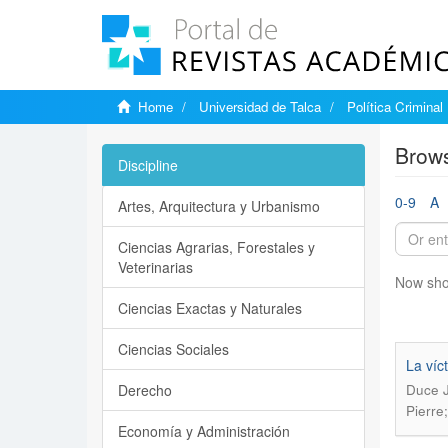
Home
Universidad de Talca
Política Criminal
Brows
Discipline
0-9
A
Artes, Arquitectura y Urbanismo
Ciencias Agrarias, Forestales y
Veterinarias
Now sho
Ciencias Exactas y Naturales
Ciencias Sociales
La víc
Derecho
Duce J
Pierre
Economía y Administración