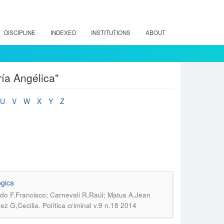
DISCIPLINE
INDEXED
INSTITUTIONS
ABOUT
ía Angélica"
U
V
W
X
Y
Z
ógica
do F,Francisco; Carnevali R,Raúl; Matus A,Jean
.
ez G,Cecilia
Política criminal v.9 n.18 2014