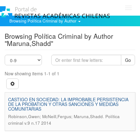
Toggl
navig
Browsing Política Criminal by Author
Browsing Política Criminal by Author
"Maruna,Shadd"
Go
Now showing items 1-1 of 1
CASTIGO EN SOCIEDAD: LA IMPROBABLE PERSISTENCIA
DE LA PROBATION Y OTRAS SANCIONES Y MEDIDAS
COMUNITARIAS
.
Robinson,Gwen; McNeill,Fergus; Maruna,Shadd
Política
criminal v.9 n.17 2014