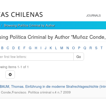
JOURNALS
Browsing Política Criminal by Author
ing Política Criminal by Author "Muñoz Conde,
B
C
D
E
F
G
H
I
J
K
L
M
N
O
P
Q
R
S
T
Go
wing items 1-1 of 1
UM, Thomas. Einführung in die moderne Strafrechtsgeschichte (Intro
.
 Conde,Francisco
Política criminal v.4 n.7 2009