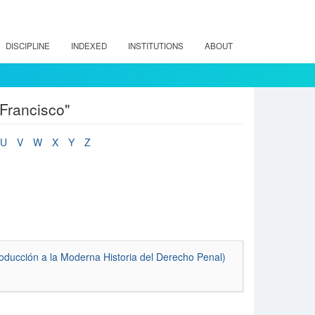
DISCIPLINE
INDEXED
INSTITUTIONS
ABOUT
Francisco"
U
V
W
X
Y
Z
ducción a la Moderna Historia del Derecho Penal)