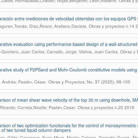
.
,David; Hormazábal,Cristian; Rojas,Benjamin; León,Roberto
Obras y p
ación entre mediciones de velocidad obtenidas con los equipos GPS y
.
guren,Tomás; Díaz,Álvaro; Arellano,Daniela
Obras y proyectos n.14 
ative evaluation using performance-based design of a wall-structured 
.
-Quintero, Juan Carlos; Carvallo, Jorge; Vielma, Juan Carlos
Obras y 
ative study of P2PSand and Mohr-Coulomb constitutive models using F
.
 Andrés; Pastén, César
Obras y Proyectos; No. 37 (2025); 98-105
ison of mean shear wave velocity of the top 30 m using downhole,
.
,Ricardo; Correia,Nicolle; Pastén,Cesar
Obras y proyectos n.20 2016
ison of two optimization functionals for the control of monosymmetric
of two tuned liquid column dampers
za, Gilda; Casanova, Euro; Moya, Nicole; Coloma, Gerardo; Suazo, Ál