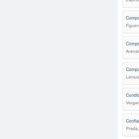
Compor
Figuer
Compre
Arenal
Comput
Lemus,
Condic
Vergar
Confia
Prada,