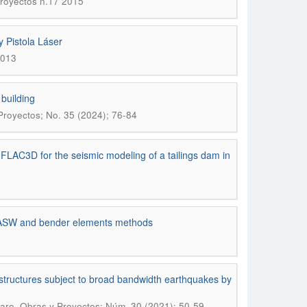
royectos n.17 2015
 Pistola Láser
2013
building
Proyectos; No. 35 (2024); 76-84
LAC3D for the seismic modeling of a tailings dam in
 MASW and bender elements methods
 structures subject to broad bandwidth earthquakes by
.
varo
Obras y Proyectos; Núm. 30 (2021); 50-59