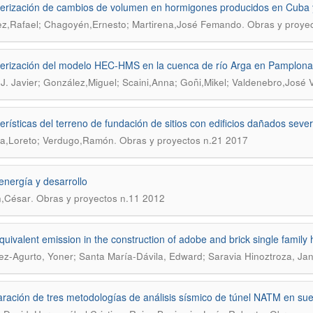
erización de cambios de volumen en hormigones producidos en Cuba y
.
z,Rafael; Chagoyén,Ernesto; Martirena,José Femando
Obras y proye
erización del modelo HEC-HMS en la cuenca de río Arga en Pamplona y 
J. Javier; González,Miguel; Scaini,Anna; Goñi,Mikel; Valdenebro,José 
erísticas del terreno de fundación de sitios con edificios dañados sev
.
a,Loreto; Verdugo,Ramón
Obras y proyectos n.21 2017
 energía y desarrollo
.
n,César
Obras y proyectos n.11 2012
uivalent emission in the construction of adobe and brick single family
z-Agurto, Yoner; Santa María-Dávila, Edward; Saravia Hinoztroza, Ja
ación de tres metodologías de análisis sísmico de túnel NATM en suel