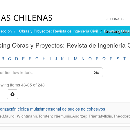
JOURNALS
cepción
Obras y Proyectos: Revista de Ingeniería Civil
Browsing Obras 
ing Obras y Proyectos: Revista de Ingeniería Ci
B
C
D
E
F
G
H
I
J
K
L
M
N
O
P
Q
R
S
T
Go
wing items 46-65 of 248
erización cíclica multidimensional de suelos no cohesivos
e,Mauro; Wichtmann,Torsten; Niemunis,Andrzej; Triantafyllidis,Theodor