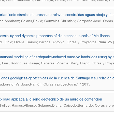
tamiento sísmico de presas de relaves construidas aguas abajo y líne
.
oa,Abraham; Solans,David; Gonzalez,Christian; Campaña,José
Obras 
ssibility and dynamic properties of diatomaceous soils of Mejillones
.
di, Ghio; Ovalle, Carlos; Barrios, Antonio
Obras y Proyectos; Núm. 25 
ational modeling of earthquake-induced massive landslides using by t
.
 Luis; Rodríguez, Jaime; Cáceres, Vicente; Mery, Diego
Obras y Proye
iones geológicas-geotécnicas de la cuenca de Santiago y su relación c
.
a,Loreto; Verdugo,Ramón
Obras y proyectos n.17 2015
bilidad aplicada al diseño geotécnico de un muro de contención
.
Felipe; Ramos,Alfonso; Solaque,Diana; Caicedo,Bernardo
Obras y pro