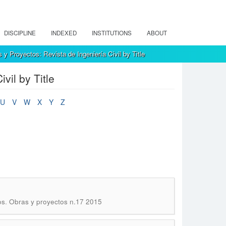
DISCIPLINE
INDEXED
INSTITUTIONS
ABOUT
y Proyectos: Revista de Ingeniería Civil by Title
vil by Title
U
V
W
X
Y
Z
.
os
Obras y proyectos n.17 2015