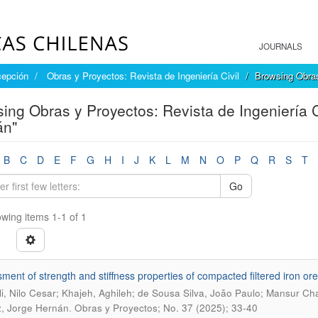
JOURNALS
cepción
Obras y Proyectos: Revista de Ingeniería Civil
Browsing Obras
ing Obras y Proyectos: Revista de Ingeniería C
án"
B
C
D
E
F
G
H
I
J
K
L
M
N
O
P
Q
R
S
T
Go
wing items 1-1 of 1
ment of strength and stiffness properties of compacted filtered iron ore
i, Nilo Cesar; Khajeh, Aghileh; de Sousa Silva, João Paulo; Mansur C
.
, Jorge Hernán
Obras y Proyectos; No. 37 (2025); 33-40