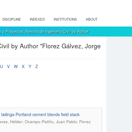
DISCIPLINE
INDEXED
INSTITUTIONS
ABOUT
 y Proyectos: Revista de Ingeniería Civil by Author
ivil by Author "Florez Gálvez, Jorge
U
V
W
X
Y
Z
 tailings-Portland cement blends field stack
haves, Hélder; Ocampo-Patiño, Juan Pablo; Florez