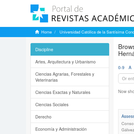
Home
Universidad Católica de la Santísima Con
Brows
Discipline
Hern
Artes, Arquitectura y Urbanismo
0-9
A
Ciencias Agrarias, Forestales y
Veterinarias
Now sho
Ciencias Exactas y Naturales
Ciencias Sociales
Assess
Derecho
Consol
Economía y Administración
Gálvez