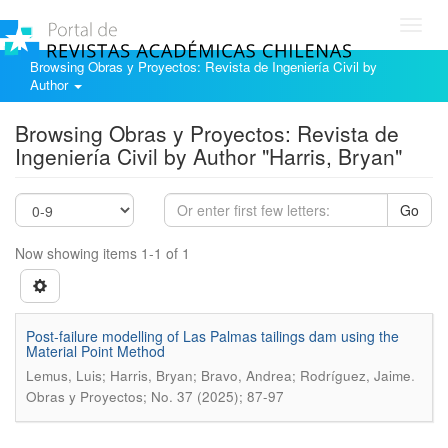
Toggl
navig
Browsing Obras y Proyectos: Revista de Ingeniería Civil by
Author
Browsing Obras y Proyectos: Revista de
Ingeniería Civil by Author "Harris, Bryan"
Go
Now showing items 1-1 of 1
Post-failure modelling of Las Palmas tailings dam using the
Material Point Method
.
Lemus, Luis; Harris, Bryan; Bravo, Andrea; Rodríguez, Jaime
Obras y Proyectos; No. 37 (2025); 87-97