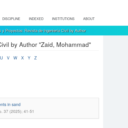
DISCIPLINE
INDEXED
INSTITUTIONS
ABOUT
 y Proyectos: Revista de Ingeniería Civil by Author
Civil by Author "Zaid, Mohammad"
U
V
W
X
Y
Z
ents in sand
o. 37 (2025); 41-51