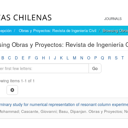
JOURNALS
cepción
Obras y Proyectos: Revista de Ingeniería Civil
Browsing Obras
ing Obras y Proyectos: Revista de Ingeniería 
B
C
D
E
F
G
H
I
J
K
L
M
N
O
P
Q
R
S
T
Go
wing items 1-1 of 1
iminary study for numerical representation of resonant column experim
.
Mohammad; Cascante, Giovanni; Basu, Dipanjan
Obras y Proyectos; N