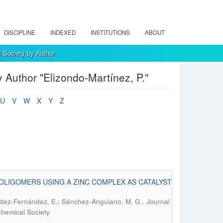
DISCIPLINE
INDEXED
INSTITUTIONS
ABOUT
l Society by Author
 Author "Elizondo-Martínez, P."
U
V
W
X
Y
Z
OLIGOMERS USING A ZINC COMPLEX AS CATALYST
.
ández-Fernández, E.; Sánchez-Anguiano, M. G.
Journal
Chemical Society