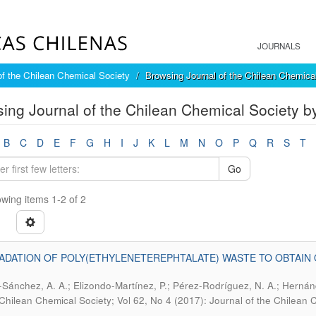
JOURNALS
of the Chilean Chemical Society
Browsing Journal of the Chilean Chemica
ing Journal of the Chilean Chemical Society by
B
C
D
E
F
G
H
I
J
K
L
M
N
O
P
Q
R
S
T
Go
wing items 1-2 of 2
DATION OF POLY(ETHYLENETEREPHTALATE) WASTE TO OBTAIN 
-Sánchez, A. A.; Elizondo-Martínez, P.; Pérez-Rodríguez, N. A.; Hern
 Chilean Chemical Society; Vol 62, No 4 (2017): Journal of the Chilean 